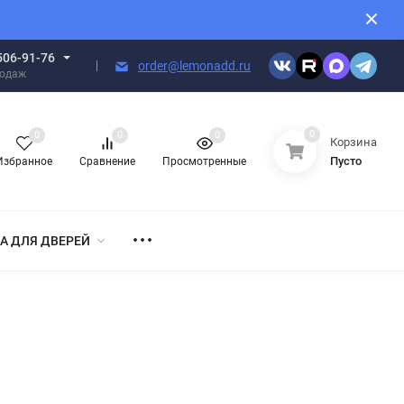
506-91-76
order@lemonadd.ru
родаж
0
0
0
0
Корзина
Пусто
Избранное
Сравнение
Просмотренные
А ДЛЯ ДВЕРЕЙ