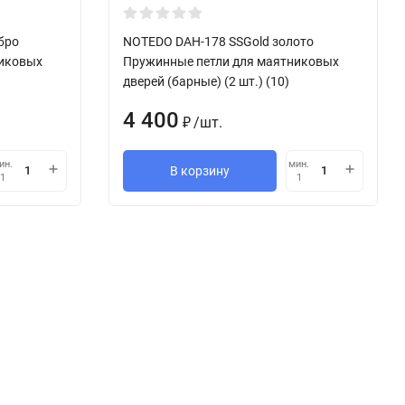
бро
NOTEDO DAH-178 SSGold золото
никовых
Пружинные петли для маятниковых
дверей (барные) (2 шт.) (10)
4 400
/
шт.
₽
ин.
мин.
В корзину
1
1