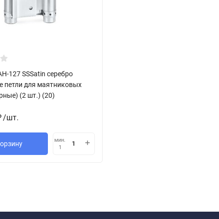
H-127 SSSatin серебро
 петли для маятниковых
рные) (2 шт.) (20)
/
шт.
₽
мин.
корзину
1