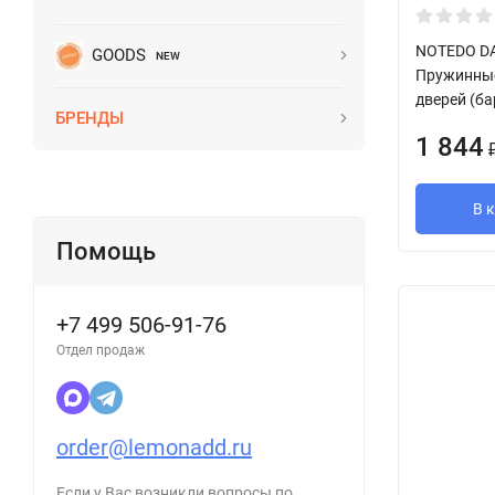
NOTEDO DA
GOODS
NEW
Пружинные
дверей (ба
БРЕНДЫ
1 844
В 
Помощь
+7 499 506-91-76
Отдел продаж
order@lemonadd.ru
Если у Вас возникли вопросы по