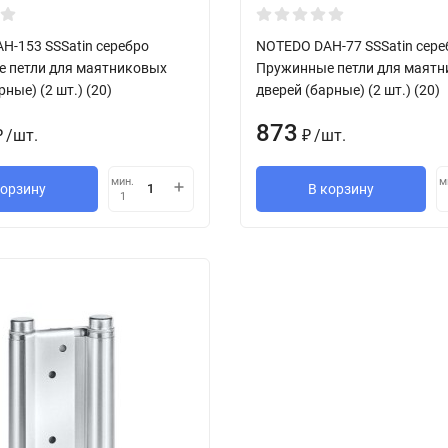
H-153 SSSatin серебро
NOTEDO DAH-77 SSSatin сере
 петли для маятниковых
Пружинные петли для маят
рные) (2 шт.) (20)
дверей (барные) (2 шт.) (20)
873
/
шт.
/
шт.
₽
₽
мин.
м
корзину
В корзину
1