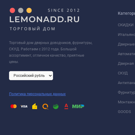
Категор
СКИДКИ
Итальянс
Торговый дом дверных доводчиков, фурнитуры,
Дверные
СКУД. Работаем с 2012 года. Большой
Автомати
ассортимент, отличное качество, приятные
цены.
Дверная 
СКУД
Антипан
Фурнитур
Политика персональных данных
Монтажна
GOODS