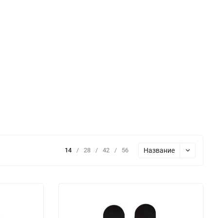
Название
14
/
28
/
42
/
56