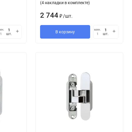
(4 накладки в комплекте)
2 744
/
шт.
₽
ин.
мин.
В корзину
шт.
шт.
1
1