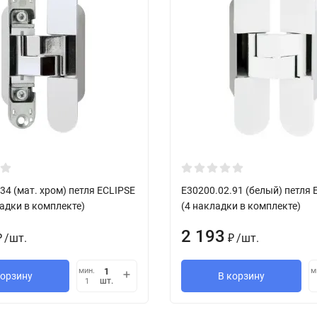
34 (мат. хром) петля ECLIPSE
E30200.02.91 (белый) петля 
ладки в комплекте)
(4 накладки в комплекте)
2 193
/
шт.
/
шт.
₽
₽
мин.
м
корзину
В корзину
шт.
1