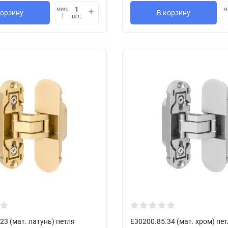
мин.
м
корзину
В корзину
шт.
1
23 (мат. латунь) петля
E30200.85.34 (мат. хром) пе