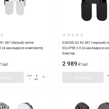
91.567 (белый) петля
E30200.02.93.567 (черный) п
0 (4 накладки в комплекте)
ECLIPSE 3.0 (4 накладки в к
блистер
2 989
/
шт.
/
шт.
₽
₽
мин.
м
корзину
В корзину
шт.
1