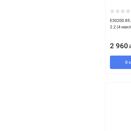
E30200.85.
2.2 (4 нак
2 960
В 