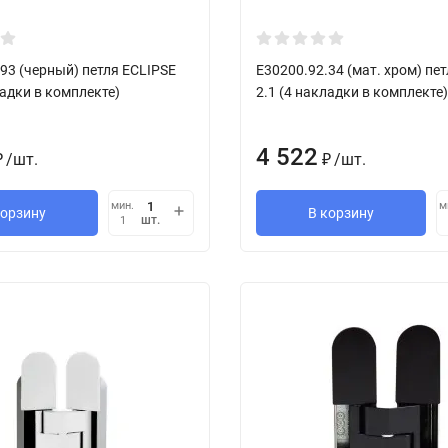
93 (черный) петля ECLIPSE
E30200.92.34 (мат. хром) пе
ладки в комплекте)
2.1 (4 накладки в комплекте),
4 522
/
шт.
/
шт.
₽
₽
мин.
м
корзину
В корзину
шт.
1