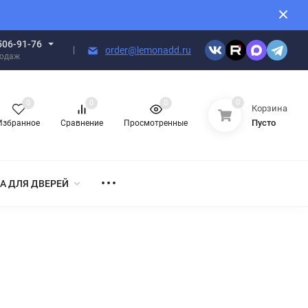
506-91-76
order@lemonadd.ru
родаж
0
0
0
0
Корзина
Пусто
Избранное
Сравнение
Просмотренные
А ДЛЯ ДВЕРЕЙ