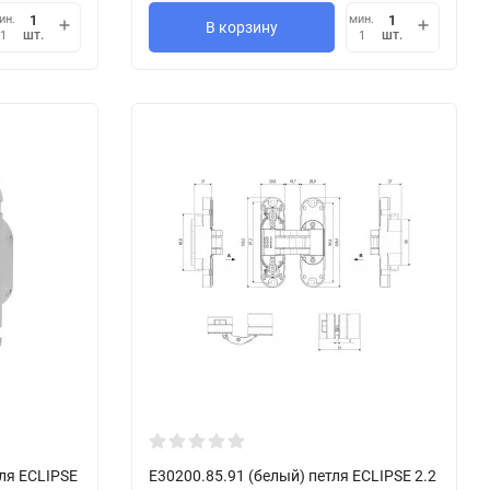
ин.
мин.
В корзину
шт.
шт.
1
1
тля ECLIPSE
E30200.85.91 (белый) петля ECLIPSE 2.2