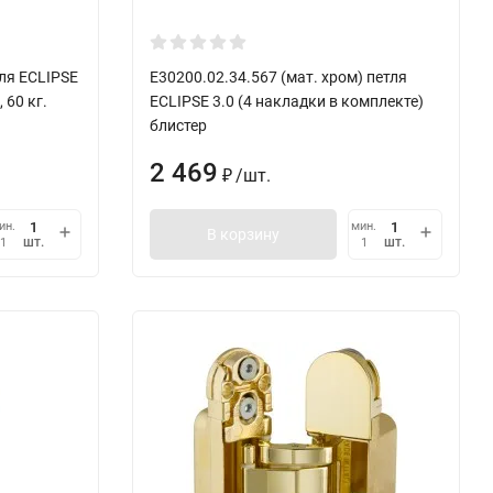
тля ECLIPSE
E30200.02.34.567 (мат. хром) петля
 60 кг.
ECLIPSE 3.0 (4 накладки в комплекте)
блистер
2 469
/
шт.
₽
ин.
мин.
В корзину
шт.
шт.
1
1