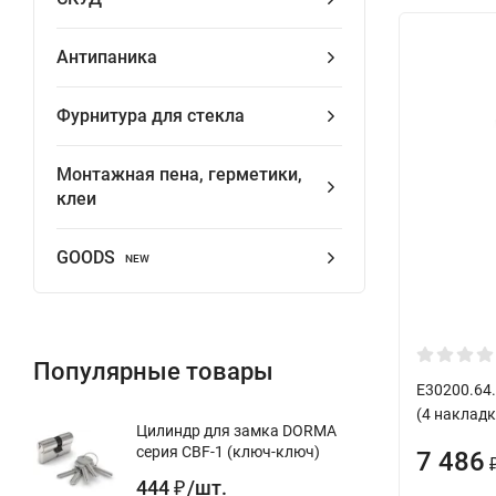
Антипаника
Фурнитура для стекла
Монтажная пена, герметики,
клеи
GOODS
NEW
Популярные товары
E30200.64.
(4 накладк
Цилиндр для замка DORMA
серия CBF-1 (ключ-ключ)
7 486
444
/
шт.
₽