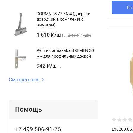
В 
DORMA TS 77 EN 4 (дверной
доводчик в комплекте с
рычагом)
1 610
/
шт.
₽
2 163
/
шт.
₽
Ручки dormakaba BREMEN 30
мм для профильных дверей
942
/
шт.
₽
Смотреть все
Помощь
+7 499 506-91-76
E30200.85.