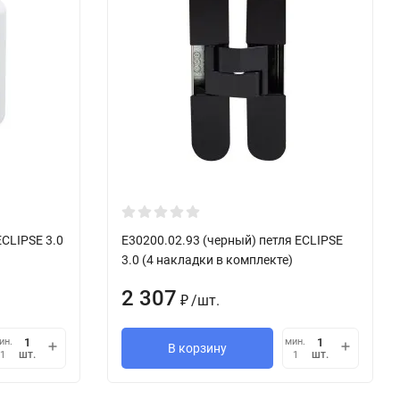
ECLIPSE 3.0
E30200.02.93 (черный) петля ECLIPSE
3.0 (4 накладки в комплекте)
2 307
/
шт.
₽
ин.
мин.
В корзину
шт.
шт.
1
1