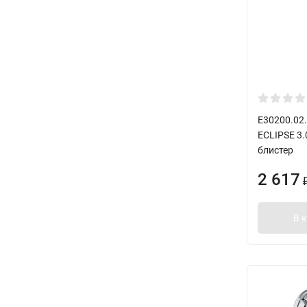
E30200.02.
ECLIPSE 3.
блистер
2 617
В 