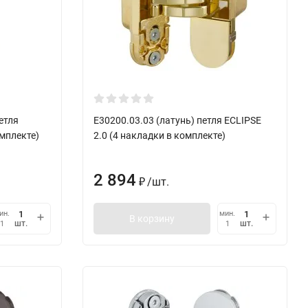
етля
E30200.03.03 (латунь) петля ECLIPSE
омплекте)
2.0 (4 накладки в комплекте)
2 894
/
шт.
₽
ин.
мин.
В корзину
шт.
шт.
1
1