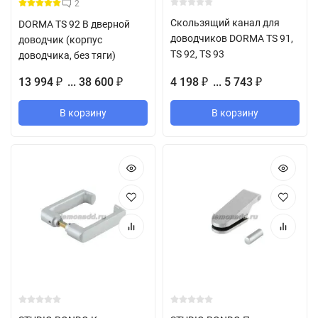
2
Скользящий канал для
DORMA TS 92 B дверной
доводчиков DORMA TS 91,
доводчик (корпус
TS 92, TS 93
доводчика, без тяги)
13 994
... 38 600
4 198
... 5 743
₽
₽
₽
₽
В корзину
В корзину