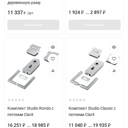
деревянную раму.
11 337
1 924
... 2 897
₽
₽
/
шт.
₽
В корзину
В корзину
Комплект Studio Rondo с
Комплект Studio Classic с
петлями Clarit
петлями Clarit
16 251
... 18 985
11 040
... 19 935
₽
₽
₽
₽