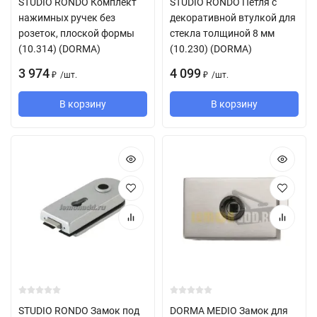
STUDIO RONDO Комплект
STUDIO RONDO Петля с
нажимных ручек без
декоративной втулкой для
розеток, плоской формы
стекла толщиной 8 мм
(10.314) (DORMA)
(10.230) (DORMA)
3 974
4 099
/
шт.
/
шт.
₽
₽
В корзину
В корзину
STUDIO RONDO Замок под
DORMA MEDIO Замок для