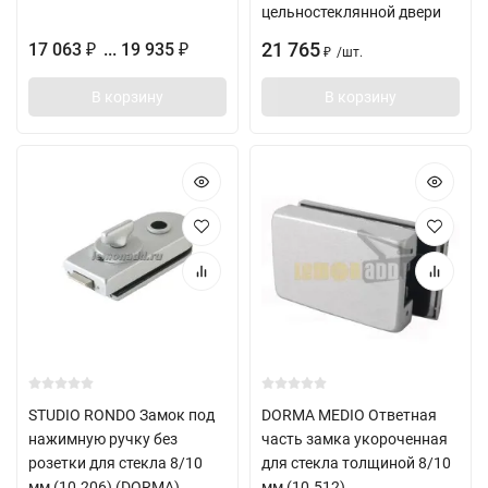
цельностеклянной двери
21 765
17 063
... 19 935
₽
₽
/
шт.
₽
В корзину
В корзину
STUDIO RONDO Замок под
DORMA MEDIO Ответная
нажимную ручку без
часть замка укороченная
розетки для стекла 8/10
для стекла толщиной 8/10
мм (10.206) (DORMA)
мм (10.512)