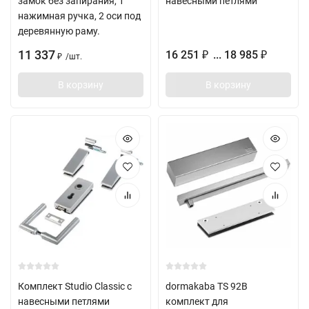
замок без запирания, 1
навесными петлями
нажимная ручка, 2 оси под
деревянную раму.
11 337
16 251
... 18 985
₽
₽
/
шт.
₽
В корзину
В корзину
Комплект Studio Classic с
dormakaba TS 92B
навесными петлями
комплект для