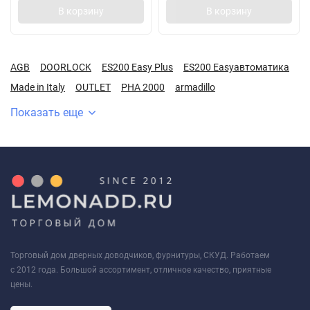
В корзину
В корзину
AGB
DOORLOCK
ES200 Easy Plus
ES200 Easyавтоматика
Made in Italy
OUTLET
PHA 2000
armadillo
Показать еще
Торговый дом дверных доводчиков, фурнитуры, СКУД. Работаем
с 2012 года. Большой ассортимент, отличное качество, приятные
цены.