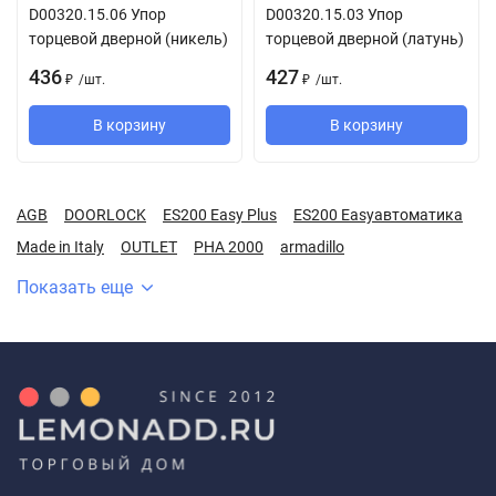
D00320.15.06 Упор
D00320.15.03 Упор
торцевой дверной (никель)
торцевой дверной (латунь)
436
427
/
шт.
/
шт.
₽
₽
В корзину
В корзину
AGB
DOORLOCK
ES200 Easy Plus
ES200 Easyавтоматика
Made in Italy
OUTLET
PHA 2000
armadillo
Показать еще