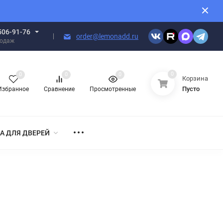
506-91-76
order@lemonadd.ru
родаж
0
0
0
0
Корзина
Пусто
Избранное
Сравнение
Просмотренные
А ДЛЯ ДВЕРЕЙ