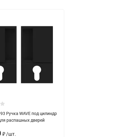
.93 Ручка WAVE под цилиндр
 для распашных дверей
0
/
шт.
₽