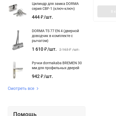
Цилиндр для замка DORMA
серия CBF-1 (ключ-ключ)
В 
444
/
шт.
₽
DORMA TS 77 EN 4 (дверной
доводчик в комплекте с
рычагом)
1 610
/
шт.
₽
2 163
/
шт.
₽
Ручки dormakaba BREMEN 30
мм для профильных дверей
942
/
шт.
₽
Смотреть все
Помощь