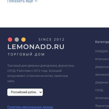
Показать еще
Категор
СКИДКИ
Итальянс
Торговый дом дверных доводчиков, фурнитуры,
Дверные
СКУД. Работаем с 2012 года. Большой
Автомати
ассортимент, отличное качество, приятные
цены.
Дверная 
СКУД
Антипан
Фурнитур
Политика персональных данных