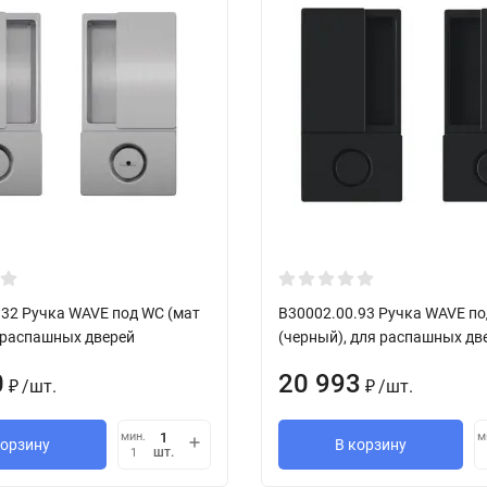
.32 Ручка WAVE под WC (мат
B30002.00.93 Ручка WAVE п
я распашных дверей
(черный), для распашных дв
0
20 993
/
шт.
/
шт.
₽
₽
мин.
м
корзину
В корзину
шт.
1