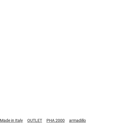
Made in Italy
OUTLET
PHA 2000
armadillo