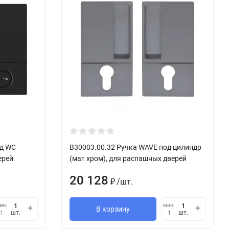
од WC
B30003.00.32 Ручка WAVE под цилиндр
ерей
(мат хром), для распашных дверей
20 128
/
шт.
₽
ин.
мин.
В корзину
шт.
шт.
1
1