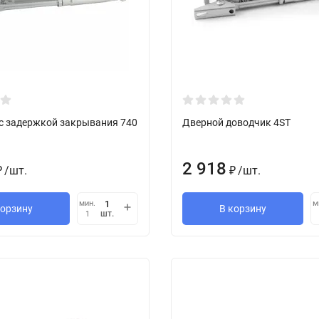
с задержкой закрывания 740
Дверной доводчик 4ST
2 918
/
шт.
/
шт.
₽
₽
мин.
м
корзину
В корзину
шт.
1