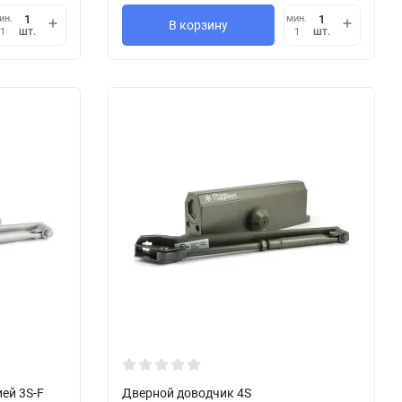
ин.
мин.
В корзину
шт.
шт.
1
1
ей 3S-F
Дверной доводчик 4S