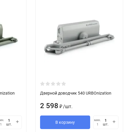
ization
Дверной доводчик 540 URBOnization
2 598
/
шт.
₽
ин.
мин.
В корзину
шт.
шт.
1
1