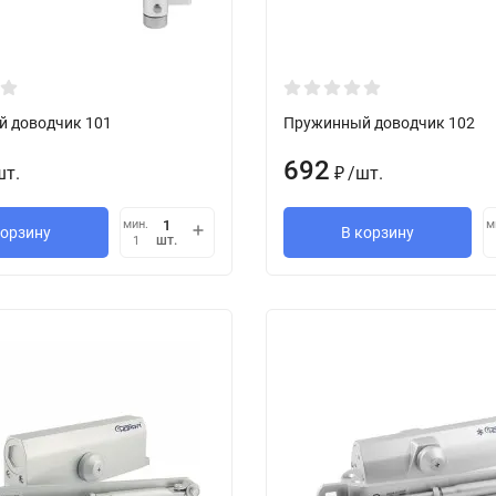
 доводчик 101
Пружинный доводчик 102
692
шт.
/
шт.
₽
мин.
м
корзину
В корзину
шт.
1