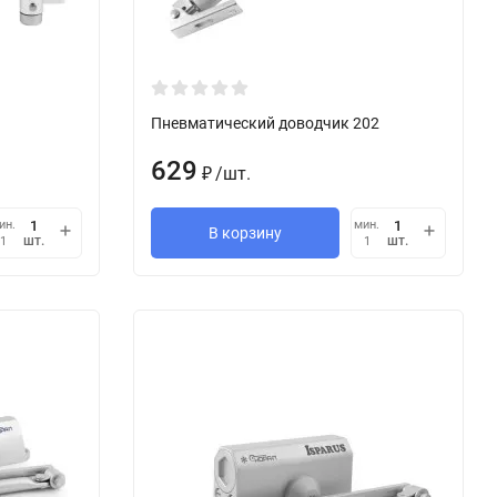
Пневматический доводчик 202
629
/
шт.
₽
ин.
мин.
В корзину
шт.
шт.
1
1