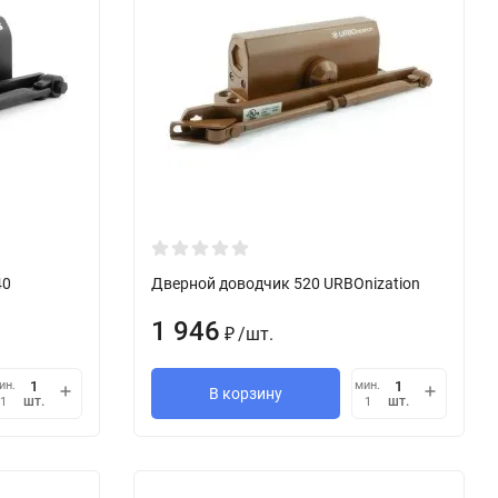
40
Дверной доводчик 520 URBOnization
1 946
/
шт.
₽
ин.
мин.
В корзину
шт.
шт.
1
1