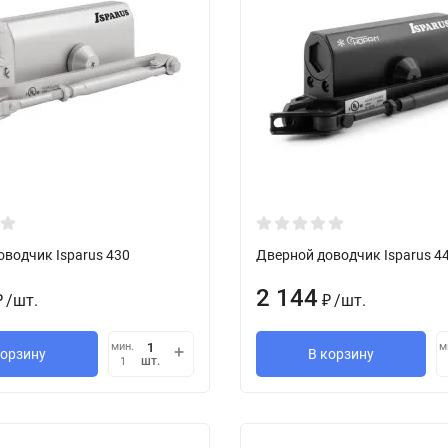
оводчик Isparus 430
Дверной доводчик Isparus 4
2 144
/
шт.
/
шт.
₽
₽
мин.
м
корзину
В корзину
шт.
1