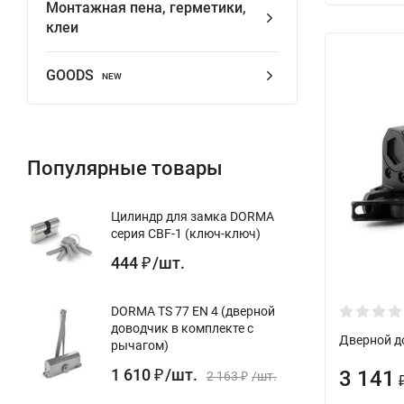
Монтажная пена, герметики,
клеи
GOODS
NEW
Популярные товары
Цилиндр для замка DORMA
серия CBF-1 (ключ-ключ)
444
/
шт.
₽
DORMA TS 77 EN 4 (дверной
доводчик в комплекте с
Дверной д
рычагом)
1 610
/
шт.
3 141
₽
2 163
/
шт.
₽