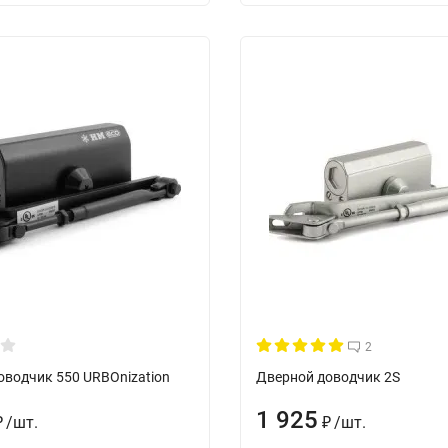
2
оводчик 550 URBOnization
Дверной доводчик 2S
1 925
/
шт.
/
шт.
₽
₽