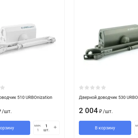
оводчик 510 URBOnization
Дверной доводчик 530 URBOn
2 004
/
шт.
/
шт.
₽
₽
мин.
м
корзину
В корзину
шт.
1