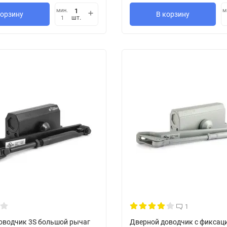
мин.
м
корзину
В корзину
шт.
1
1
оводчик 3S большой рычаг
Дверной доводчик с фиксаци