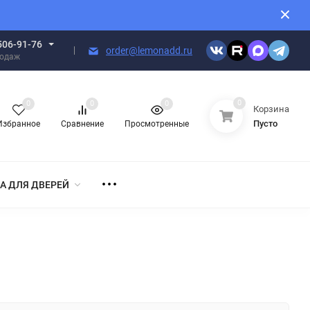
506-91-76
order@lemonadd.ru
родаж
0
0
0
0
Корзина
Пусто
Избранное
Сравнение
Просмотренные
А ДЛЯ ДВЕРЕЙ