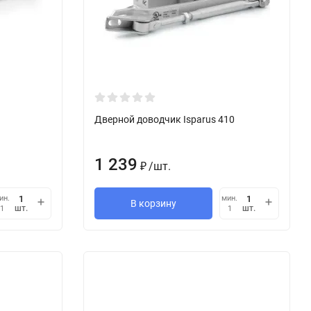
Дверной доводчик Isparus 410
1 239
/
шт.
₽
ин.
мин.
В корзину
шт.
шт.
1
1