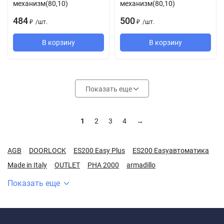
механизм(80,10)
механизм(80,10)
484
500
/
шт.
/
шт.
₽
₽
В корзину
В корзину
Показать еще
1
2
3
4
→
AGB
DOORLOCK
ES200 Easy Plus
ES200 Easyавтоматика
Made in Italy
OUTLET
PHA 2000
armadillo
Показать еще