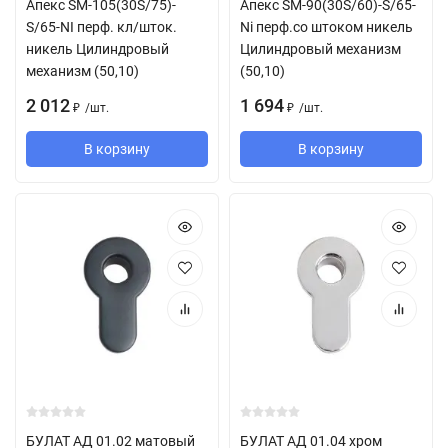
Апекс SM-105(30S/75)-
Апекс SM-90(30S/60)-S/65-
S/65-NI перф. кл/шток.
Ni перф.со штоком никель
никель Цилиндровый
Цилиндровый механизм
механизм (50,10)
(50,10)
2 012
1 694
/
шт.
/
шт.
₽
₽
В корзину
В корзину
БУЛАТ АД 01.02 матовый
БУЛАТ АД 01.04 хром