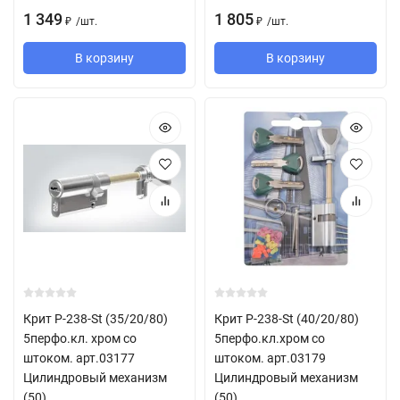
1 349
1 805
/
шт.
/
шт.
₽
₽
В корзину
В корзину
Крит P-238-St (35/20/80)
Крит P-238-St (40/20/80)
5перфо.кл. хром со
5перфо.кл.хром со
штоком. арт.03177
штоком. арт.03179
Цилиндровый механизм
Цилиндровый механизм
(50)
(50)