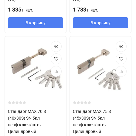
1 835
1 783
/
шт.
/
шт.
₽
₽
В корзину
В корзину
Стандарт MAX 70 S
Стандарт MAX 75 S
(40x30S) SN 5кл
(45x30S) SN 5кл
перф.ключ/шток
перф.ключ/шток
Цилиндровый
Цилиндровый