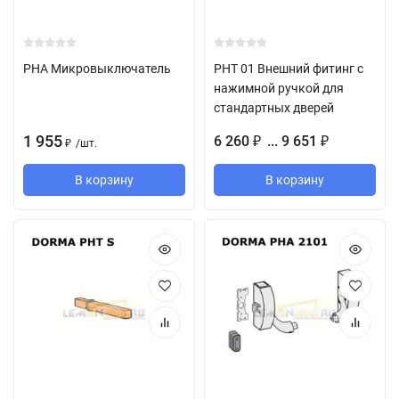
PHA Микровыключатель
PHT 01 Внешний фитинг с
нажимной ручкой для
стандартных дверей
1 955
6 260
... 9 651
₽
₽
/
шт.
₽
В корзину
В корзину