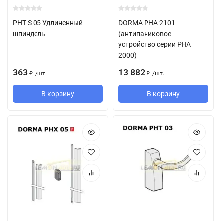
PHT S 05 Удлиненный
DORMA PHA 2101
шпиндель
(антипаниковое
устройство серии PHA
2000)
363
13 882
/
шт.
/
шт.
₽
₽
В корзину
В корзину