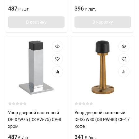
487
396
/
шт.
/
шт.
₽
₽
В корзину
В корзину
Упор дверной настенный
Упор дверной настенный
DFIX/W75 (DS PW-75) CP-8
DFIX/W80 (DS PW-80) CF-17
хром
кофе
487
341
/
шт.
/
шт.
₽
₽