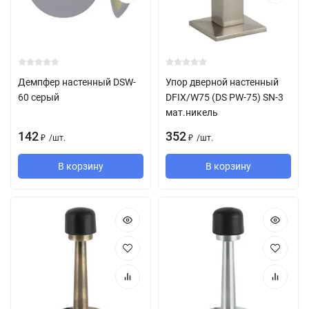
Демпфер настенный DSW-
Упор дверной настенный
60 серый
DFIX/W75 (DS PW-75) SN-3
мат.никель
142
352
/
шт.
/
шт.
₽
₽
В корзину
В корзину