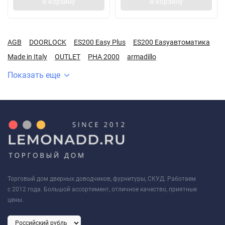
В корзину
В корзину
AGB
DOORLOCK
ES200 Easy Plus
ES200 Easyавтоматика
Made in Italy
OUTLET
PHA 2000
armadillo
Показать еще
Торговый дом дверных доводчиков, фурнитуры, СКУД. Работаем
с 2012 года. Большой ассортимент, отличное качество, приятные
цены.