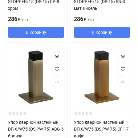
STOPPER/15 (DS-15) CP-8
STOPPER/15 (DS-15) SN-3
хром
мат.никель
286
286
/
шт.
/
шт.
₽
₽
В корзину
В корзину
Упор дверной настенный
Упор дверной настенный
DFIX/W75 (DS PW-75) ABG-6
DFIX/W75 (DS PW-75) CF-17
бронза
кофе