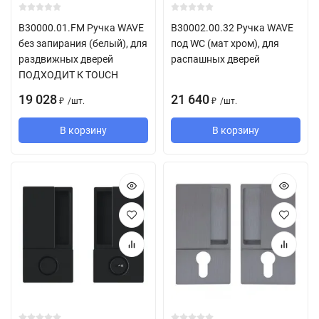
B30000.01.FM Ручка WAVE
B30002.00.32 Ручка WAVE
без запирания (белый), для
под WC (мат хром), для
раздвижных дверей
распашных дверей
ПОДХОДИТ К TOUCH
19 028
21 640
/
шт.
/
шт.
₽
₽
В корзину
В корзину