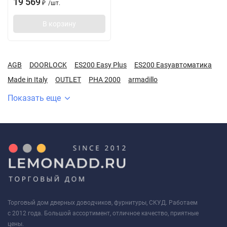
19 569
/
шт.
₽
В корзину
AGB
DOORLOCK
ES200 Easy Plus
ES200 Easyавтоматика
Made in Italy
OUTLET
PHA 2000
armadillo
Показать еще
Торговый дом дверных доводчиков, фурнитуры, СКУД. Работаем
с 2012 года. Большой ассортимент, отличное качество, приятные
цены.