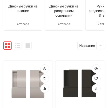
Дверные ручки на
Дверные ручки на
Ручки 
планке
раздельном
раздвижных
основании
Итал
4 товара
4 товара
7 това
Название