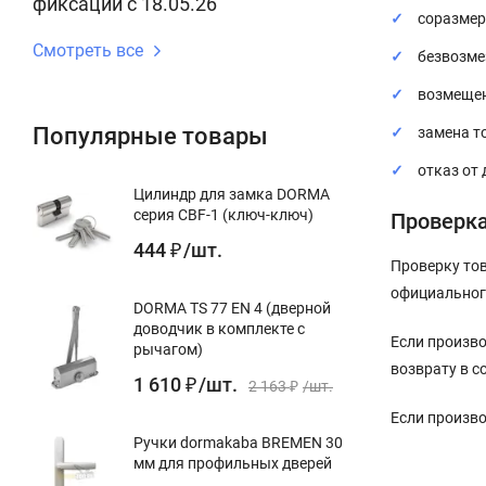
фиксации с 18.05.26
соразмер
Смотреть все
безвозме
возмещен
Популярные товары
замена т
отказ от
Цилиндр для замка DORMA
серия CBF-1 (ключ-ключ)
Проверка
444
/
шт.
₽
Проверку тов
официальног
DORMA TS 77 EN 4 (дверной
доводчик в комплекте с
Если произво
рычагом)
возврату в с
1 610
/
шт.
₽
2 163
/
шт.
₽
Если произво
Ручки dormakaba BREMEN 30
мм для профильных дверей