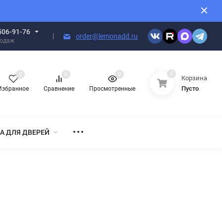
506-91-76
order@lemonadd.ru
родаж
0
0
0
0
Корзина
Пусто
Избранное
Сравнение
Просмотренные
А ДЛЯ ДВЕРЕЙ