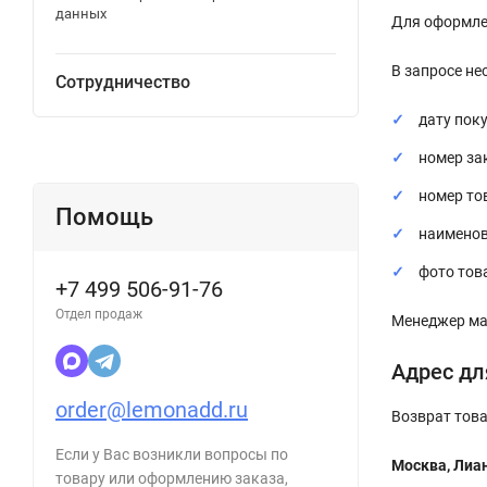
данных
Для оформле
В запросе не
Сотрудничество
дату поку
номер за
номер то
Помощь
наименов
фото тов
+7 499 506-91-76
Отдел продаж
Менеджер маг
Адрес дл
order@lemonadd.ru
Возврат това
Если у Вас возникли вопросы по
Москва, Лиан
товару или оформлению заказа,