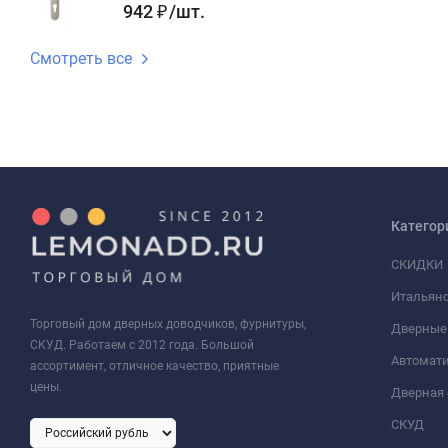
942
/
шт.
₽
Смотреть все
Категор
СКИДКИ
Итальянс
Торговый дом дверных доводчиков, фурнитуры,
Дверные
СКУД. Работаем с 2012 года. Большой
Автомати
ассортимент, отличное качество, приятные
цены.
Дверная 
СКУД