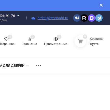
506-91-76
order@lemonadd.ru
родаж
0
0
0
0
Корзина
Пусто
Избранное
Сравнение
Просмотренные
А ДЛЯ ДВЕРЕЙ