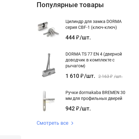
Популярные товары
Цилиндр для замка DORMA
серия CBF-1 (ключ-ключ)
444
/
шт.
₽
DORMA TS 77 EN 4 (дверной
доводчик в комплекте с
рычагом)
1 610
/
шт.
₽
2 163
/
шт.
₽
Ручки dormakaba BREMEN 30
мм для профильных дверей
942
/
шт.
₽
Смотреть все