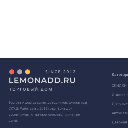
Категор
СКИДКИ
Итальянс
Торговый дом дверных доводчиков, фурнитуры,
Дверные
СКУД. Работаем с 2012 года. Большой
Автомати
ассортимент, отличное качество, приятные
цены.
Дверная 