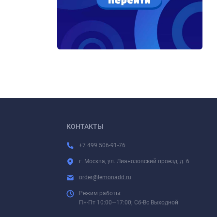
КОНТАКТЫ
+7 499 506-91-76
г. Москва, ул. Лианозовский проезд, д. 6
order@lemonadd.ru
Режим работы:
Пн-Пт 10:00—17:00; Сб-Вс Выходной