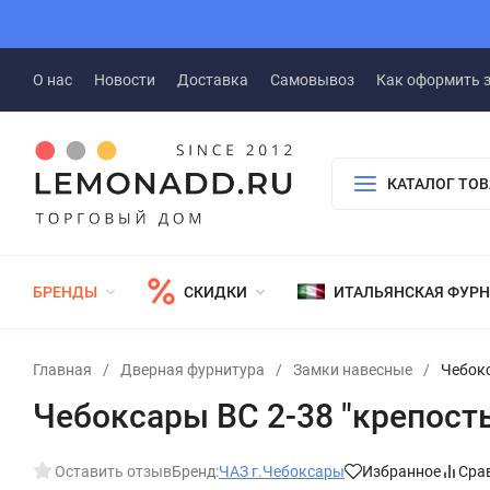
О нас
Новости
Доставка
Самовывоз
Как оформить 
КАТАЛОГ ТО
БРЕНДЫ
СКИДКИ
ИТАЛЬЯНСКАЯ ФУР
Главная
/
Дверная фурнитура
/
Замки навесные
/
Чебокс
Чебоксары ВС 2-38 "крепость
Оставить отзыв
Бренд:
ЧАЗ г.Чебоксары
Избранное
Сра