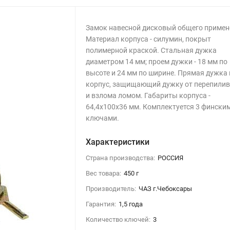
Замок навесной дисковый общего примен
Материал корпуса - силумин, покрыт
полимерной краской. Стальная дужка
диаметром 14 мм; проем дужки - 18 мм по
высоте и 24 мм по ширине. Прямая дужка 
корпус, защищающий дужку от перепили
и взлома ломом. Габариты корпуса -
64,4х100х36 мм. Комплектуется 3 фински
ключами.
Характеристики
Страна производства:
РОССИЯ
Вес товара:
450 г
Производитель:
ЧАЗ г.Чебоксары
Гарантия:
1,5 года
Количество ключей:
3