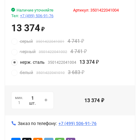
Наличие уточняйте
Артикул:
3501422041004
Тел:
+7 (499) 506-91-76
13 374
₽
4 741
серый
3501422041001
₽
4 741
черный
3501422041002
₽
13 374
нерж. сталь
3501422041004
₽
3 683
белый
3501422041010
₽
мин.
13 374
₽
1
шт.
Заказ по телефону:
+7 (499) 506-91-76