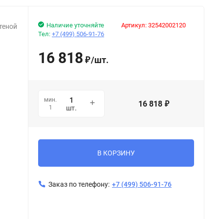
Наличие уточняйте
Артикул:
32542002120
теной
Тел:
+7 (499) 506-91-76
16 818
/
шт.
₽
мин.
16 818
₽
1
шт.
В КОРЗИНУ
Заказ по телефону:
+7 (499) 506-91-76