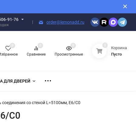
506-91-76
order@lemonadd.ru
родаж
0
0
0
0
Корзина
Пусто
Избранное
Сравнение
Просмотренные
А ДЛЯ ДВЕРЕЙ
 соединения со стеной L=5100мм, E6/C0
E6/C0