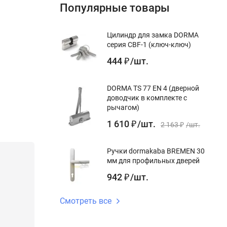
Популярные товары
Цилиндр для замка DORMA
серия CBF-1 (ключ-ключ)
444
/
шт.
₽
DORMA TS 77 EN 4 (дверной
доводчик в комплекте с
рычагом)
1 610
/
шт.
₽
2 163
/
шт.
₽
Ручки dormakaba BREMEN 30
мм для профильных дверей
942
/
шт.
₽
Смотреть все