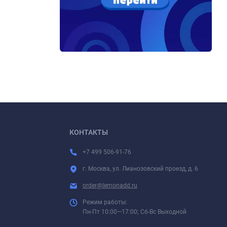
КОНТАКТЫ
+7 499 506-91-76
г. Москва, ул. Лианозовский проезд, д. 6
order@lemonadd.ru
Режим работы:
Пн-Пт 10:00—17:00; Сб-Вс Выходной