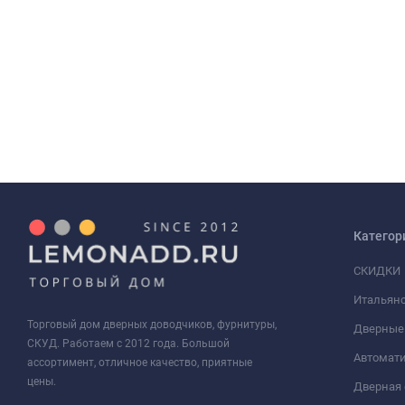
Категор
СКИДКИ
Итальянс
Торговый дом дверных доводчиков, фурнитуры,
Дверные
СКУД. Работаем с 2012 года. Большой
Автомати
ассортимент, отличное качество, приятные
цены.
Дверная 