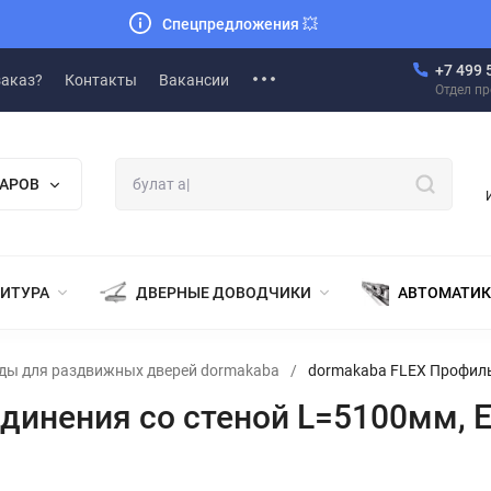
Спецпредложения
💥
+7 499 
заказ?
Контакты
Вакансии
Отдел п
ВАРОВ
НИТУРА
ДВЕРНЫЕ ДОВОДЧИКИ
АВТОМАТИК
ды для раздвижных дверей dormakaba
/
dormakaba FLEX Профиль
динения со стеной L=5100мм, 