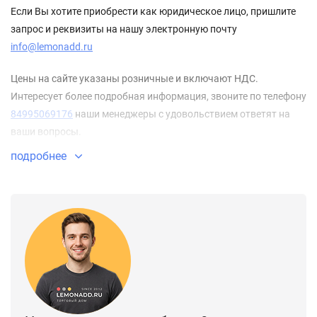
Если Вы хотите приобрести как юридическое лицо, пришлите
запрос и реквизиты на нашу электронную почту
info@lemonadd.ru
Цены на сайте указаны розничные и включают НДС.
Интересует более подробная информация, звоните по телефону
84995069176
наши менеджеры с удовольствием ответят на
ваши вопросы.
Самовывоз со склада: Москва, Лианозовский проезд, дом 6.
подробнее
Доставка заказов по всем городам России. Подберем для Вас
оптимальные условия по срокам и стоимости доставки.
Интернет-магазин Lemonadd.ru - официальный представитель
компании Dormakaba.
На нашем сайте можно выгодно купить автоматику для
входных групп dormakaba с сертификатом качества и
гарантией.