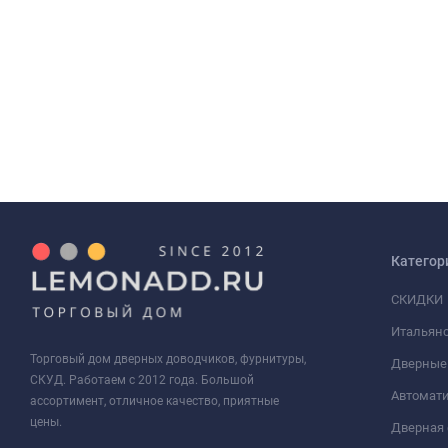
Категор
СКИДКИ
Итальянс
Торговый дом дверных доводчиков, фурнитуры,
Дверные
СКУД. Работаем с 2012 года. Большой
Автомати
ассортимент, отличное качество, приятные
цены.
Дверная 