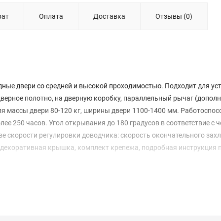
рат
Оплата
Доставка
Отзывы (0)
дные двери со средней и высокой проходимостью. Подходит для ус
дверное полотно, на дверную коробку, параллельный рычаг (допол
ля массы двери 80-120 кг, ширины двери 1100-1400 мм. Работоспос
лее 250 часов. Угол открывания до 180 градусов в соответствие с 
ве скорости регулировки доводчика: скорость окончательного захл
, декоративная крышка, комплект крепежа, подробная инструкция 