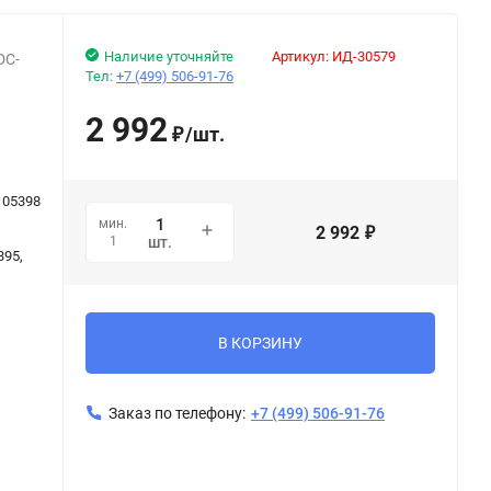
Наличие уточняйте
Артикул:
ИД-30579
DC-
Тел:
+7 (499) 506-91-76
2 992
/
шт.
₽
105398
мин.
2 992
₽
1
шт.
395,
В КОРЗИНУ
Заказ по телефону:
+7 (499) 506-91-76