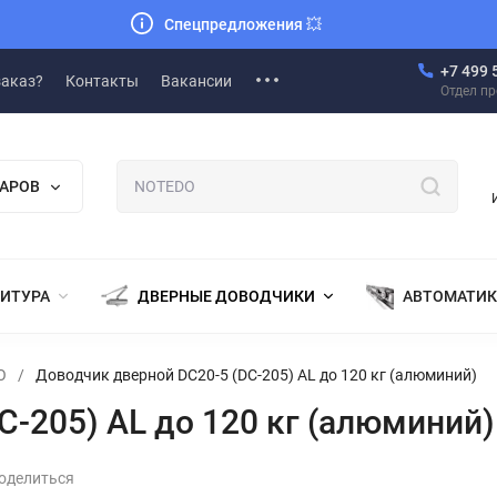
Спецпредложения
💥
+7 499 
заказ?
Контакты
Вакансии
Отдел п
ВАРОВ
НИТУРА
ДВЕРНЫЕ ДОВОДЧИКИ
АВТОМАТИК
O
/
Доводчик дверной DC20-5 (DC-205) AL до 120 кг (алюминий)
-205) AL до 120 кг (алюминий)
оделиться