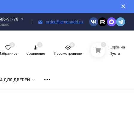
506-91-76
order@lemonadd.ru
родаж
0
0
0
0
Корзина
Пусто
Избранное
Сравнение
Просмотренные
А ДЛЯ ДВЕРЕЙ