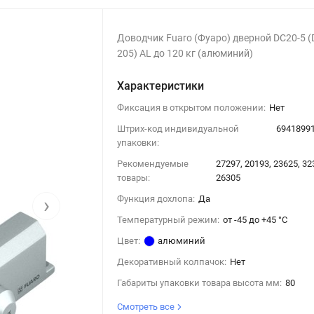
Доводчик Fuaro (Фуаро) дверной DC20-5 (
205) AL до 120 кг (алюминий)
Характеристики
Фиксация в открытом положении:
Нет
Штрих-код индивидуальной
6941899
упаковки:
Рекомендуемые
27297, 20193, 23625, 32
товары:
26305
›
Функция дохлопа:
Да
Температурный режим:
от -45 до +45 °С
Цвет:
алюминий
Декоративный колпачок:
Нет
Габариты упаковки товара высота мм:
80
Смотреть все