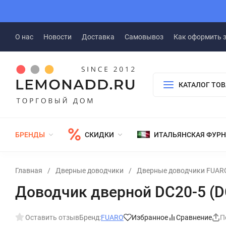
О нас
Новости
Доставка
Самовывоз
Как оформить 
КАТАЛОГ ТО
БРЕНДЫ
СКИДКИ
ИТАЛЬЯНСКАЯ ФУР
Главная
/
Дверные доводчики
/
Дверные доводчики FUAR
Доводчик дверной DC20-5 (DC
Оставить отзыв
Бренд:
FUARO
Избранное
Сравнение
П