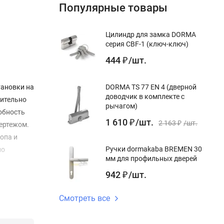
Популярные товары
Цилиндр для замка DORMA
серия CBF-1 (ключ-ключ)
444
/
шт.
₽
тановки на
DORMA TS 77 EN 4 (дверной
доводчик в комплекте с
нительно
рычагом)
обность
1 610
/
шт.
₽
2 163
/
шт.
чертежом.
₽
опа и
Ручки dormakaba BREMEN 30
по
мм для профильных дверей
942
/
шт.
₽
Смотреть все