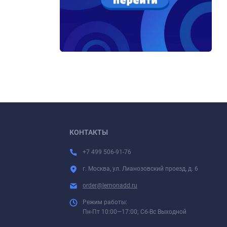
КОНТАКТЫ
+7 499 506-91-76
г. Москва, ул. Лианозовский проезд, д. 6
order@lemonadd.ru
Режим работы:
Пн-Пт 10:00—17:00; Сб-Вс Выходной