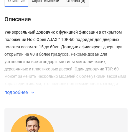
Описание
Характеристики
Отзывы (0)
Описание
Универсальный доводчик с функцией фиксации в открытом
положении Hold Open AJAX™ TDR-60 подойдет для дверных
полотен весом от 15 до 60кг. Доводчик фиксирует дверь при
открытии на 90 и более градусов. Рекомендован для
установки на все стандартные типы металлических,
деревянных и пластиковых дверей. Один доводчик TDR-60
может заменить несколько моделей с более узкими весовыми
характеристиками, что позволит оптимизировать склад и
неплохо сэкономить! Гарантия 1 год. Цвет : белый.
подробнее