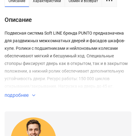
Описание
Характеристики
Обмен и возврат
Описание
Подвесная система Soft LINE бренда PUNTO предназначена
для раздвижных межкомнатных дверей и фасадов шкафов-
купе. Ролики с подшипниками и нейлоновыми колесами
обеспечивают мягкий и бесшумный ход. Специальные
стопоры фиксируют дверь как в открытом, так и в закрытом
положении, а нижний ролик обеспечивает дополнительную
устойчивость двери. Ресурс работы: 150 000 циклов
открывания/закрывания. Нагрузка на дверь до 45 кг.
Минимальная толщина двери: 22 мм Рекомендуется
подробнее
устанавливать с направляющими и крепежными уголками
Armadillo серии Comfort.