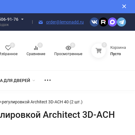
506-91-76
order@lemonadd.ru
родаж
0
0
0
0
Корзина
Пусто
Избранное
Сравнение
Просмотренные
А ДЛЯ ДВЕРЕЙ
регулировкой Architect 3D-ACH 40 (2 шт.)
лировкой Architect 3D-ACH