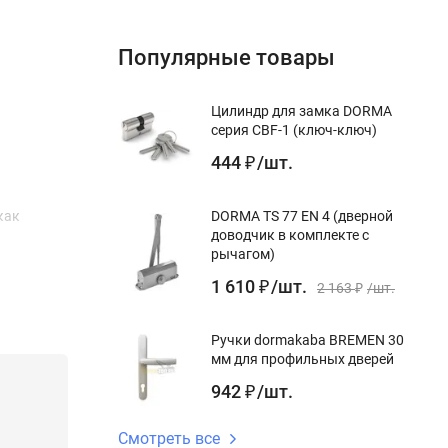
Популярные товары
Цилиндр для замка DORMA
серия CBF-1 (ключ-ключ)
444
/
шт.
₽
как
DORMA TS 77 EN 4 (дверной
доводчик в комплекте с
рычагом)
1 610
/
шт.
₽
2 163
/
шт.
₽
Ручки dormakaba BREMEN 30
мм для профильных дверей
942
/
шт.
₽
Смотреть все