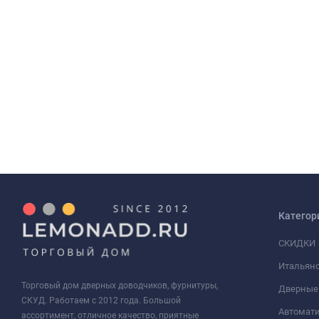
Категор
СКИДКИ
Итальянс
Торговый дом дверных доводчиков, фурнитуры,
Дверные
СКУД. Работаем с 2012 года. Большой
Автомати
ассортимент, отличное качество, приятные