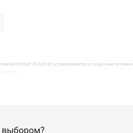
ровкой Architect 3D-ACH 40 устанавливается со скрытыми петлями 
я петель.
 выбором?