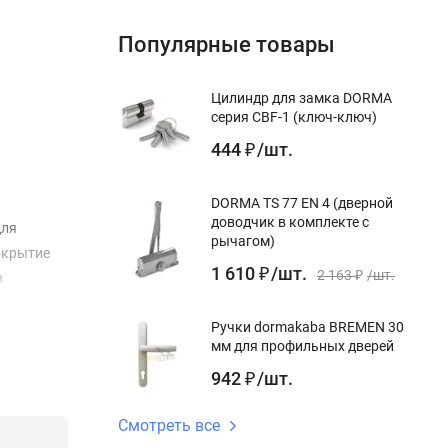
Популярные товары
Цилиндр для замка DORMA
серия CBF-1 (ключ-ключ)
444
/
шт.
₽
DORMA TS 77 EN 4 (дверной
доводчик в комплекте с
для
рычагом)
окрытие
1 610
/
шт.
₽
2 163
/
шт.
в
₽
Ручки dormakaba BREMEN 30
мм для профильных дверей
942
/
шт.
₽
Смотреть все