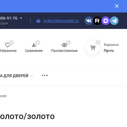
506-91-76
order@lemonadd.ru
родаж
0
0
0
0
Корзина
Пусто
Избранное
Сравнение
Просмотренные
А ДЛЯ ДВЕРЕЙ
ании
золото/золото