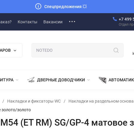
Спецпредложения
💥
+7 499 
заказ?
Контакты
Вакансии
Отдел п
ВАРОВ
НИТУРА
ДВЕРНЫЕ ДОВОДЧИКИ
АВТОМАТИК
/
Накладки и фиксаторы WC
/
Накладки на раздельном основ
е золото/золото
RM54 (ET RM) SG/GP-4 матовое 