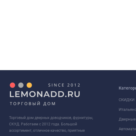
Категор
СКИДКИ
Итальянс
Торговый дом дверных доводчиков, фурнитуры,
Дверные
СКУД. Работаем с 2012 года. Большой
Автомати
ассортимент, отличное качество, приятные