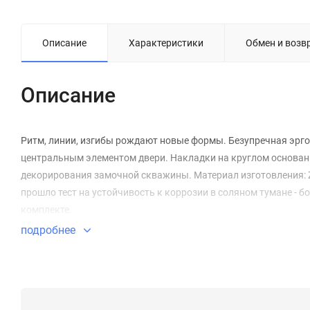
Описание
Характеристики
Обмен и возв
Описание
Ритм, линии, изгибы рождают новые формы. Безупречная эрго
центральным элементом двери. Накладки на круглом основан
декорирования замочной скважины. Материал изготовления: Z
прошло тест на устойчивость к коррозии в соляном тумане - б
комплекте.
подробнее