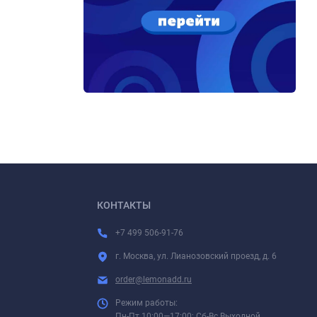
КОНТАКТЫ
+7 499 506-91-76
г. Москва, ул. Лианозовский проезд, д. 6
order@lemonadd.ru
Режим работы:
Пн-Пт 10:00—17:00; Сб-Вс Выходной