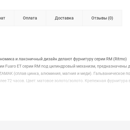
рат
Оплата
Доставка
Отзывы (0)
номика и лаконичный дизайн делают фурнитуру серии RM (Ritmo)
ии Fuaro ET серии RM под цилиндровый механизм, предназначены 
AMAK (сплав цинка, алюминия, магния и меди). Гальваническое п
олее 72 часов. Цвет: матовое золото/золото. Крепежная фурнитура 