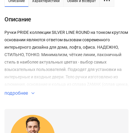
Описание
Характеристики
Обмен и возврат
Описание
Ручки PRIDE коллекции SILVER LINE ROUND на тонком круглом
основании являются ответом вызовам современного
интерьерного дизайна для дома, лофта, офиса. НАДЕЖНО,
СТИЛЬНО, ТОНКО. Минимализм, чёткие линии, лаконичный
стиль в наиболее актуальных цветах - выбор самых
взыскательных пользователей. Подходят для установки на
интерьерные и входные двери. Тело ручки изготовлено из
алюминия, основание и кольца из сплава ZAMAK (сплав цинка,
алюминия, магния и меди). Посадочные размеры оснований
подробнее
совместимы со всеми типами межкомнатных механизмов.
Гальваническое покрытие прошло тест на устойчивость к
коррозии в соляном тумане - более 96 часов. Ресурс работы
дверных ручек более 150 000 циклов открывания/
закрывания, что гарантирует безотказную работу двери более