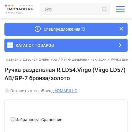
Спецпредложения
💥
КАТАЛОГ ТОВАРОВ
Главная
/
Дверная фурнитура
/
Ручки дверные и накладки
/
Ручки дверн
Ручка раздельная R.LD54.Virgo (Virgo LD57)
AB/GP-7 бронза/золото
Оставить отзыв
Бренд:
ARMADILLO
Избранное
Сравнение