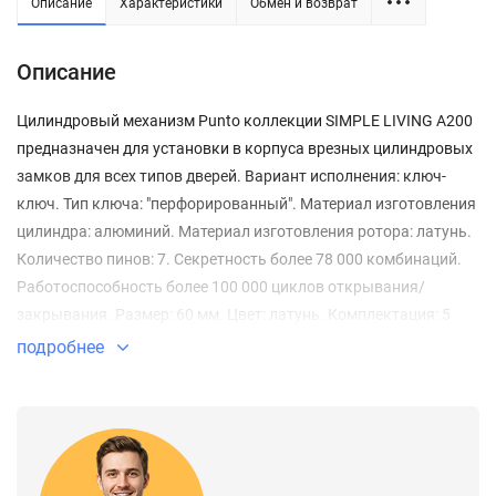
Описание
Характеристики
Обмен и возврат
Описание
Цилиндровый механизм Punto коллекции SIMPLE LIVING A200
предназначен для установки в корпуса врезных цилиндровых
замков для всех типов дверей. Вариант исполнения: ключ-
ключ. Тип ключа: "перфорированный". Материал изготовления
цилиндра: алюминий. Материал изготовления ротора: латунь.
Количество пинов: 7. Секретность более 78 000 комбинаций.
Работоспособность более 100 000 циклов открывания/
закрывания. Размер: 60 мм. Цвет: латунь. Комплектация: 5
латунных ключей с пластиковой головкой, крепежный винт 60
подробнее
мм. Упаковка: картон.