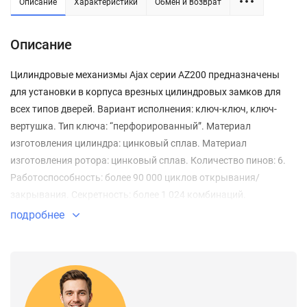
Описание
Характеристики
Обмен и возврат
Описание
Цилиндровые механизмы Ajax серии AZ200 предназначены
для установки в корпуса врезных цилиндровых замков для
всех типов дверей. Вариант исполнения: ключ-ключ, ключ-
вертушка. Тип ключа: “перфорированный”. Материал
изготовления цилиндра: цинковый сплав. Материал
изготовления ротора: цинковый сплав. Количество пинов: 6.
Работоспособность: более 90 000 циклов открывания/
закрывания. Секретность: более 1 024 комбинаций.
Комплектация: 5 стальных ключей, крепежный винт 70 мм.
подробнее
Упаковка: картон. Гарантия: 1 год.