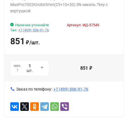
MaxPro7002Knob65mm(25+10+30) SN никель 7key с
вертушкой
Наличие уточняйте
Артикул:
ИД-57549
Тел:
+7 (499) 506-91-76
851
/
шт.
₽
мин.
851
₽
1
шт.
Заказ по телефону:
+7 (499) 506-91-76