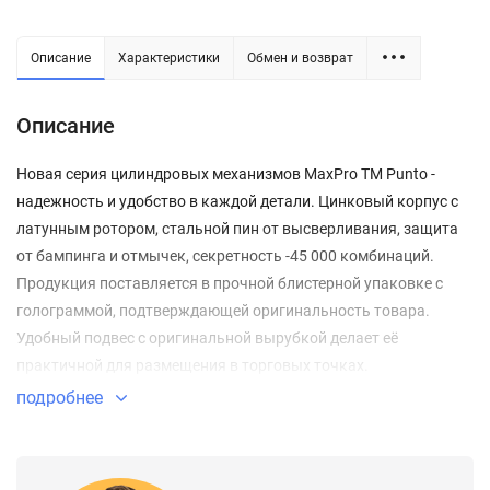
Описание
Характеристики
Обмен и возврат
Описание
Новая серия цилиндровых механизмов MaxPro TM Punto -
надежность и удобство в каждой детали. Цинковый корпус с
латунным ротором, стальной пин от высверливания, защита
от бампинга и отмычек, секретность -45 000 комбинаций.
Продукция поставляется в прочной блистерной упаковке с
голограммой, подтверждающей оригинальность товара.
Удобный подвес с оригинальной вырубкой делает её
практичной для размещения в торговых точках.
Дополнительное преимущество - линейка на упаковке,
подробнее
которая помогает быстро и точно подобрать нужный размер
цилиндра. В комплект входят 7 ключей с разноцветным
ударопрочным пластиковым покрытием, что обеспечивает