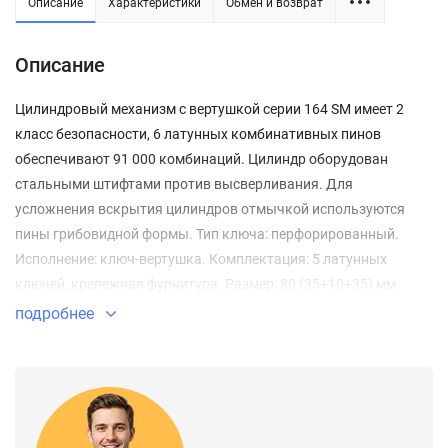
Описание
Характеристики
Обмен и возврат
Описание
Цилиндровый механизм с вертушкой серии 164 SM имеет 2
класс безопасности, 6 латунных комбинативных пинов
обеспечивают 91 000 комбинаций. Цилиндр оборудован
стальными штифтами против высверливания. Для
усложнения вскрытия цилиндров отмычкой используются
пины грибовидной формы. Тип ключа: перфорированный.
Исполнение: ключ-вертушка. Комплектация: 5 латунных
ключей, крепежная фурнитура. Размер: 80 (35+10+35) мм.
Цвет: латунь.
подробнее