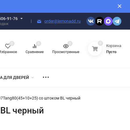
506-91-76
order@lemonadd.ru
родаж
0
0
0
0
Корзина
Пусто
Избранное
Сравнение
Просмотренные
А ДЛЯ ДВЕРЕЙ
7Tang80(45+10+25) со штоком BL черный
 BL черный