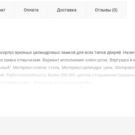
рат
Оплата
Доставка
Отзывы (0)
корпус врезных цилиндровых замков для всех типов дверей. Нали
ю замка отмычками. Вариант исполнения: ключ-шток. Вертушка в 
нный". Материал ключа: сталь. Материал цилиндра: цинк. Материал
аций. Работоспособность: более 200 000 циклов открывания/закрыв
 крепёжный винт. Упаковка: картонная коробка.