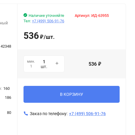
Наличие уточняйте
Артикул:
ИД-63955
Тел:
+7 (499) 506-91-76
рный
536
/
шт.
₽
142348
мин.
536
₽
1
шт.
:
160
В КОРЗИНУ
186
80
Заказ по телефону:
+7 (499) 506-91-76