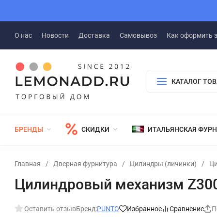
О нас
Новости
Доставка
Самовывоз
Как оформить 
КАТАЛОГ ТО
БРЕНДЫ
СКИДКИ
ИТАЛЬЯНСКАЯ ФУР
Главная
/
Дверная фурнитура
/
Цилиндры (личинки)
/
Ци
Цилиндровый механизм Z300
Оставить отзыв
Бренд:
PUNTO
Избранное
Сравнение
П