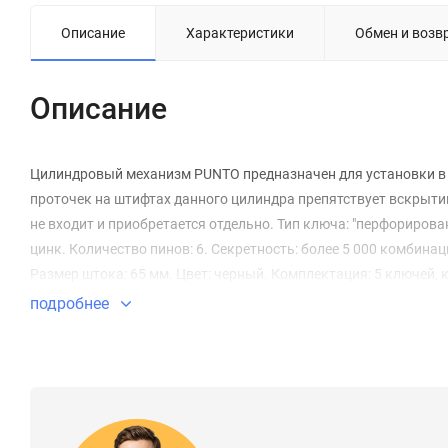
Описание
Характеристики
Обмен и возв
Описание
Цилиндровый механизм PUNTO предназначен для установки в 
проточек на штифтах данного цилиндра препятствует вскрыти
не входит и приобретается отдельно. Тип ключа: "перфорирова
цинк. Количество пинов: 6. Секретность: более 5 000 комбин
Размер штока: 65 мм. Цвет: черный. Комплектация: 5 ключей,
подробнее