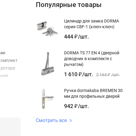
Популярные товары
Цилиндр для замка DORMA
серия CBF-1 (ключ-ключ)
444
/
шт.
₽
чие
DORMA TS 77 EN 4 (дверной
доводчик в комплекте с
комплект
рычагом)
 ротора:
1 610
/
шт.
₽
2 163
/
шт.
ания.
₽
Ручки dormakaba BREMEN 30
мм для профильных дверей
942
/
шт.
₽
Смотреть все