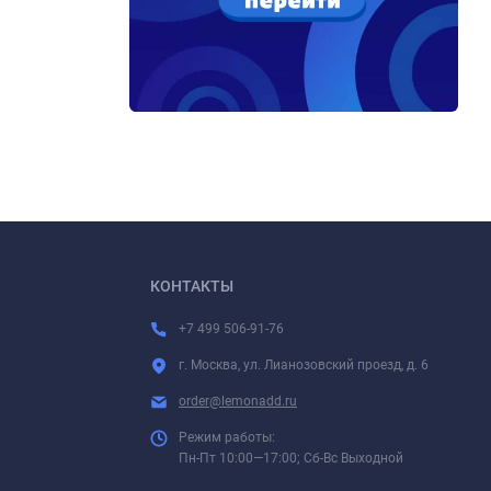
КОНТАКТЫ
+7 499 506-91-76
г. Москва, ул. Лианозовский проезд, д. 6
order@lemonadd.ru
Режим работы:
Пн-Пт 10:00—17:00; Сб-Вс Выходной