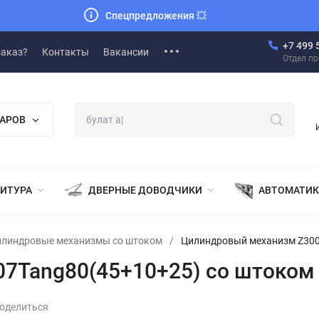
Спецпредложения
💥
+7 499 
заказ?
Контакты
Вакансии
Отдел п
ВАРОВ
НИТУРА
ДВЕРНЫЕ ДОВОДЧИКИ
АВТОМАТИК
линдровые механизмы со штоком
/
Цилиндровый механизм Z300
7Tang80(45+10+25) со штоком
оделиться