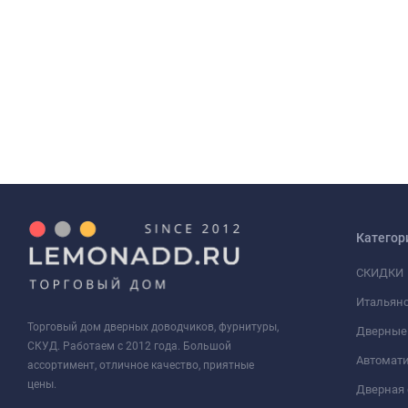
Категор
СКИДКИ
Итальянс
Торговый дом дверных доводчиков, фурнитуры,
Дверные
СКУД. Работаем с 2012 года. Большой
Автомати
ассортимент, отличное качество, приятные
цены.
Дверная 