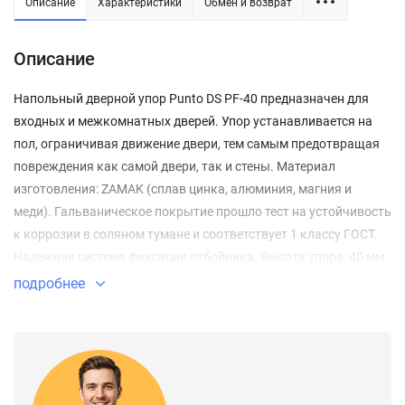
Описание
Характеристики
Обмен и возврат
Описание
Напольный дверной упор Punto DS PF-40 предназначен для
входных и межкомнатных дверей. Упор устанавливается на
пол, ограничивая движение двери, тем самым предотвращая
повреждения как самой двери, так и стены. Материал
изготовления: ZAMAK (сплав цинка, алюминия, магния и
меди). Гальваническое покрытие прошло тест на устойчивость
к коррозии в соляном тумане и соответствует 1 классу ГОСТ.
Надежная система фиксации отбойника. Высота упора: 40 мм.
Цвет: матовое золото. Крепежная фурнитура в комплекте.
подробнее