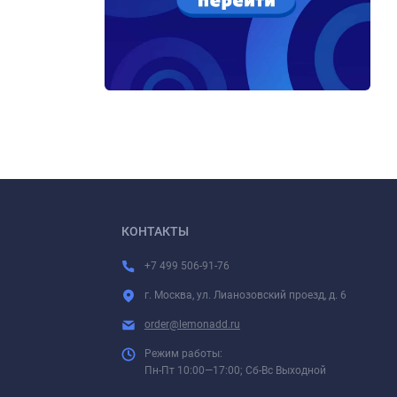
КОНТАКТЫ
+7 499 506-91-76
г. Москва, ул. Лианозовский проезд, д. 6
order@lemonadd.ru
Режим работы:
Пн-Пт 10:00—17:00; Сб-Вс Выходной