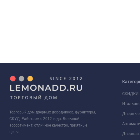
Категор
СКИДКИ
Итальянс
Торговый дом дверных доводчиков, фурнитуры,
Дверные
СКУД. Работаем с 2012 года. Большой
Автомати
ассортимент, отличное качество, приятные
цены.
Дверная 