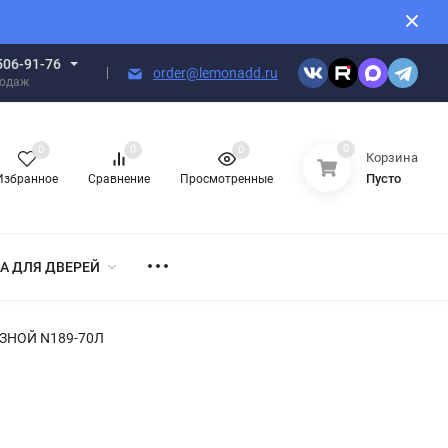
506-91-76
order@lemonadd.ru
родаж
0
0
0
0
Корзина
Пусто
Избранное
Сравнение
Просмотренные
А ДЛЯ ДВЕРЕЙ
ЗНОЙ N189-70Л