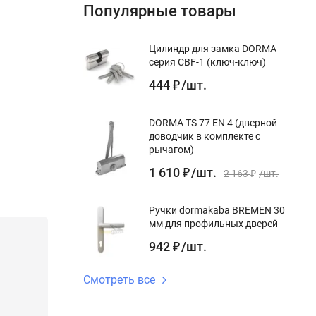
Популярные товары
Цилиндр для замка DORMA
серия CBF-1 (ключ-ключ)
444
/
шт.
₽
DORMA TS 77 EN 4 (дверной
доводчик в комплекте с
рычагом)
1 610
/
шт.
₽
2 163
/
шт.
₽
Ручки dormakaba BREMEN 30
мм для профильных дверей
942
/
шт.
₽
Смотреть все