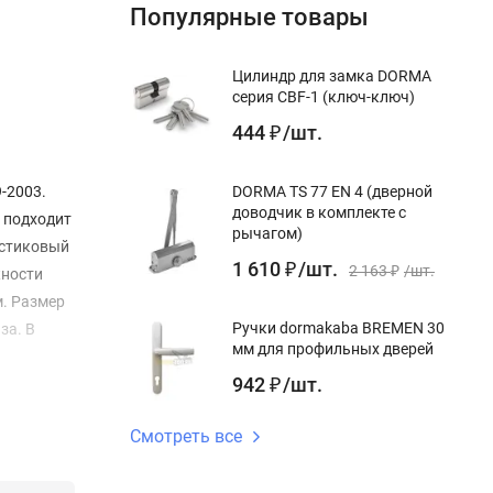
Популярные товары
Цилиндр для замка DORMA
серия CBF-1 (ключ-ключ)
444
/
шт.
₽
-2003.
DORMA TS 77 EN 4 (дверной
доводчик в комплекте с
 подходит
рычагом)
астиковый
1 610
/
шт.
₽
2 163
/
шт.
жности
₽
м. Размер
Ручки dormakaba BREMEN 30
за. В
мм для профильных дверей
942
/
шт.
₽
Смотреть все