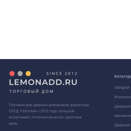
Категор
СКИДКИ
Итальянс
Торговый дом дверных доводчиков, фурнитуры,
Дверные
СКУД. Работаем с 2012 года. Большой
Автомати
ассортимент, отличное качество, приятные
цены.
Дверная 