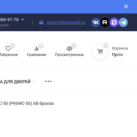
506-91-76
order@lemonadd.ru
родаж
0
0
0
0
Корзина
Пусто
Избранное
Сравнение
Просмотренные
А ДЛЯ ДВЕРЕЙ
-50 (P96WC-50) AB бронза