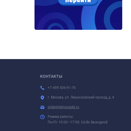
КОНТАКТЫ
+7 499 506-91-76
г. Москва, ул. Лианозовский проезд, д. 6
order@lemonadd.ru
Режим работы:
Пн-Пт 10:00—17:00; Сб-Вс Выходной