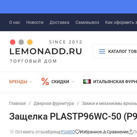
О нас
Новости
Доставка
Самовывоз
Как оформить 
КАТАЛОГ ТО
БРЕНДЫ
СКИДКИ
ИТАЛЬЯНСКАЯ ФУР
Главная
/
Дверная фурнитура
/
Замки и механизмы врезн
Защелка PLASTP96WC-50 (P9
Оставить отзыв
Бренд:
FUARO
Избранное
Сравнение
П