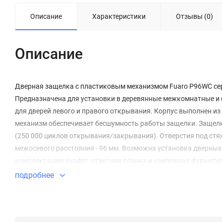
Описание
Характеристики
Отзывы (0)
Описание
Дверная защелка с пластиковым механизмом Fuaro P96WC сери
Предназначена для установки в деревянные межкомнатные и с
для дверей левого и правого открывания. Корпус выполнен 
механизм обеспечивает бесшумность работы защелки. Защел
(250 000 циклов открывания/закрывания). Отверстия под стяж
межосевого расстояния - 96 мм. Возможна установка дверных 
комплектацию входят: ответная планка и крепежная фурнитура
подробнее