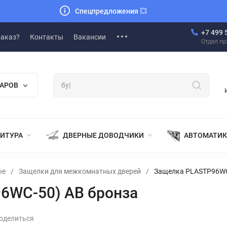
Спецпредложения
💥
+7 499 
заказ?
Контакты
Вакансии
Отдел п
ВАРОВ
НИТУРА
ДВЕРНЫЕ ДОВОДЧИКИ
АВТОМАТИК
ые
/
Защелки для межкомнатных дверей
/
Защелка PLASTP96WC
6WC-50) AB бронза
оделиться