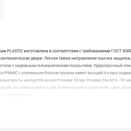
и PLASTIC изготовлена в соответствии с требованиями ГОСТ 5089
антехнические двери. Легкая смена направления язычка защелки,
из стали с надежным гальваническим покрытием. Ударопрочный пл
ка P96WC с усиленным блоком пружин имеет высший 4 класс наде
ные винты находятся на расстоянии 38 мм. Размер бэксета - 50 м
ручек на стяжные винты для более прочного крепления. Цвет: брон
 в цвет изделия.