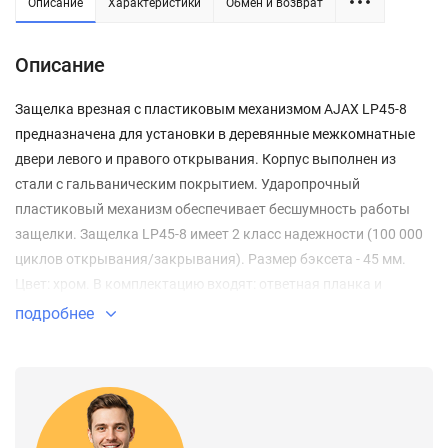
Описание
Характеристики
Обмен и возврат
Описание
Защелка врезная с пластиковым механизмом AJAX LP45-8
предназначена для установки в деревянные межкомнатные
двери левого и правого открывания. Корпус выполнен из
стали с гальваническим покрытием. Ударопрочный
пластиковый механизм обеспечивает бесшумность работы
защелки. Защелка LP45-8 имеет 2 класс надежности (100 000
циклов открывания/закрывания). Размер бэксета - 45 мм.
Цвет: хром. В комплектацию входят: ответная планка и
крепежная фурнитура в цвет изделия.
подробнее