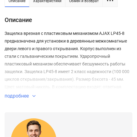
Описание
Характеристики
Обмен и возврат
Описание
Защелка врезная с пластиковым механизмом AJAX LP45-8
предназначена для установки в деревянные межкомнатные
двери левого и правого открывания. Корпус выполнен из
стали с гальваническим покрытием. Ударопрочный
пластиковый механизм обеспечивает бесшумность работы
защелки. Защелка LP45-8 имеет 2 класс надежности (100 000
циклов открывания/закрывания). Размер бэксета - 45 мм.
Цвет: матовый никель. В комплектацию входят: ответная
планка и крепежная фурнитура в цвет изделия.
подробнее