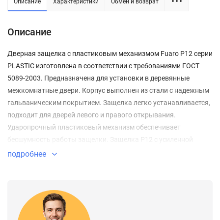
Описание
Характеристики
Обмен и возврат
Описание
Дверная защелка с пластиковым механизмом Fuaro P12 серии
PLASTIC изготовлена в соответствии с требованиями ГОСТ
5089-2003. Предназначена для установки в деревянные
межкомнатные двери. Корпус выполнен из стали с надежным
гальваническим покрытием. Защелка легко устанавливается,
подходит для дверей левого и правого открывания.
Ударопрочный пластиковый механизм обеспечивает
бесшумность работы защелки. Защелка P12 с усиленной
пружиной имеет высший 4 класс надежности (250 000 циклов
подробнее
открывания/закрывания). Отверстия под стяжные винты
находятся на расстоянии 37-41 мм. Размер бэксета - 45 мм.
Возможна установка дверных ручек на стяжные винты для
более прочного крепления. Цвет: графит. В комплектацию
входят: ответная планка с декоративной вставкой и