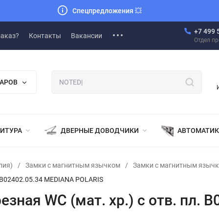
Спецпредложения
💥
+7 499 
заказ?
Контакты
Вакансии
Отдел п
ВАРОВ
НИТУРА
ДВЕРНЫЕ ДОВОДЧИКИ
АВТОМАТИК
лия)
/
Замки с магнитным язычком
/
Замки с магнитным языч
л. B02402.05.34 MEDIANA POLARIS
зная WC (мат. хр.) с отв. пл. 