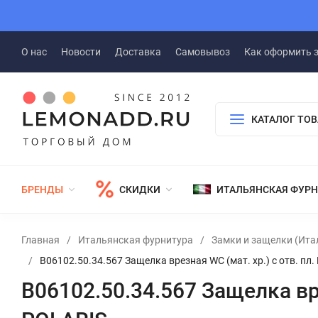
О нас
Новости
Доставка
Самовывоз
Как оформить 
КАТАЛОГ ТО
БРЕНДЫ
СКИДКИ
ИТАЛЬЯНСКАЯ ФУР
Главная
/
Итальянская фурнитура
/
Замки и защелки (Ита
/
B06102.50.34.567 Защелка врезная WC (мат. хр.) с отв. п
B06102.50.34.567 Защелка вре