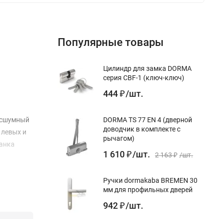
Популярные товары
Цилиндр для замка DORMA
серия CBF-1 (ключ-ключ)
444
/
шт.
₽
Бесшумный
DORMA TS 77 EN 4 (дверной
доводчик в комплекте с
 левых и
рычагом)
ланка
1 610
/
шт.
₽
2 163
/
шт.
₽
Ручки dormakaba BREMEN 30
мм для профильных дверей
942
/
шт.
₽