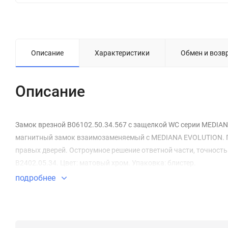
Описание
Характеристики
Обмен и возв
Описание
Замок врезной B06102.50.34.567 с защелкой WC серии MEDIA
магнитный замок взаимозаменяемый с MEDIANA EVOLUTION. Пр
правых дверей. Остроумное решение ответной части, точность
B2402.05.34. Цвет: матовый хром. Упаковка: блистер.
подробнее