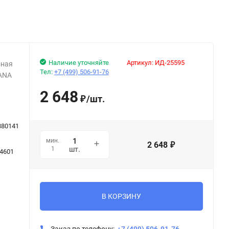
Наличие уточняйте
Артикул:
ИД-25595
зная
Тел:
+7 (499) 506-91-76
IANA
2 648
/
шт.
₽
880141
мин.
2 648
₽
1
шт.
34601
В КОРЗИНУ
Заказ по телефону:
+7 (499) 506-91-76