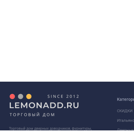
Категор
СКИДКИ
Итальянс
Торговый дом дверных доводчиков, фурнитуры,
Дверные