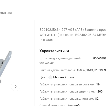
елиться
B06102.50.34.567 AGB (АГБ) Защелка вре
WC (мат. хр.) с отв. пл. B02402.05.34 MED
POLARIS
Характеристики
Штрих-код индивидуальной
8056539
упаковки:
Рекомендуемые товары:
15806, 1643, 31393, 
Цвет:
Матовый хром
›
Габариты упаковки товара высота мм:
19
Габариты упаковки товара ширина мм:
200
Габариты упаковки товара длина мм:
82
Способ установки:
Врезной