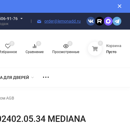
506-91-76
order@lemonadd.ru
родаж
0
0
0
0
Корзина
Пусто
Избранное
Сравнение
Просмотренные
А ДЛЯ ДВЕРЕЙ
ком AGB
B02402.05.34 MEDIANA