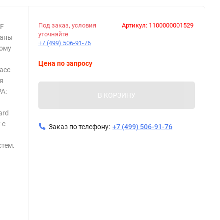
Под заказ, условия
Артикул:
1100000001529
0F
уточняйте
ланы
+7 (499) 506-91-76
кому
Цена по запросу
асс
я
А:
В КОРЗИНУ
ard
 с
Заказ по телефону:
+7 (499) 506-91-76
стем.