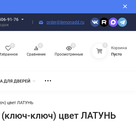
506-91-76
order@lemonadd.ru
родаж
0
0
0
0
Корзина
Пусто
Избранное
Сравнение
Просмотренные
А ДЛЯ ДВЕРЕЙ
юч) цвет ЛАТУНЬ
 (ключ-ключ) цвет ЛАТУНЬ