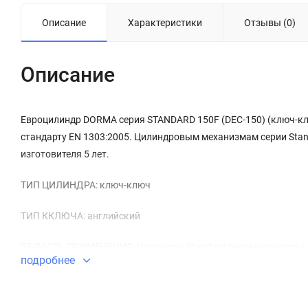
Описание
Характеристики
Отзывы (0)
Описание
Евроцилиндр DORMA серия STANDARD 150F (DEC-150) (ключ-кл
стандарту EN 1303:2005. Цилиндровым механизмам серии Stand
изготовителя 5 лет.
ТИП ЦИЛИНДРА: ключ-ключ
ТИП ККЛЮЧА: английский
ОБЛАСТЬ ПРИМЕНЕНИЯ: Цилиндры Standard рекомендуются к у
подробнее
подходят для создания мастер-систем.
БЕЗОПАСНОСТЬ ЦИЛИНДРА: