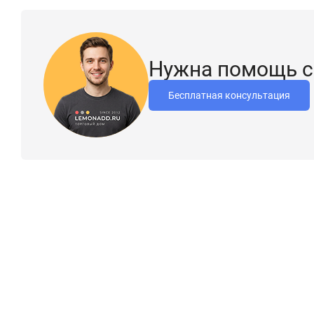
Кодовая часть цилиндра состоит из 5 латунных пинов.
Защита от отмычек: стопорные пины в форме "гантели"
Нужна помощь с
Положение покоя кулачка - 30° относительно профиля цил
защиты от его выбивания
Бесплатная консультация
Корпус цилиндра изготовлен из латуни; сердцевина: латун
Ключ латунный: поставляется с 3 ключами
Количество секретных комбинаций > 30.000