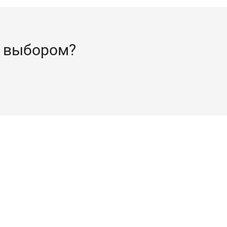
 выбором?
индра, для предотвращения выхода цилиндра из ключевого отверст
ь