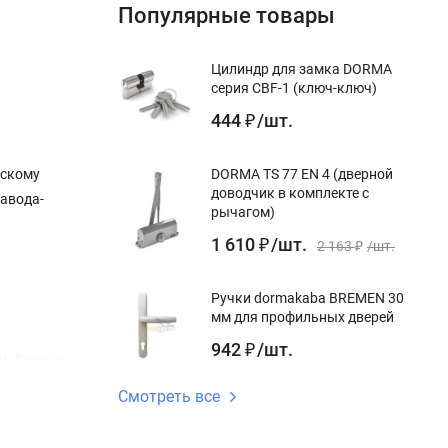
Популярные товары
Цилиндр для замка DORMA
серия CBF-1 (ключ-ключ)
444
/
шт.
₽
йскому
DORMA TS 77 EN 4 (дверной
доводчик в комплекте с
завода-
рычагом)
1 610
/
шт.
₽
2 163
/
шт.
₽
Ручки dormakaba BREMEN 30
мм для профильных дверей
942
/
шт.
₽
и. Хорошо
Смотреть все