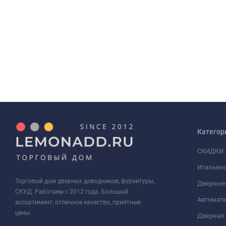
Категор
СКИДКИ
Итальянс
Торговый дом дверных доводчиков, фурнитуры,
Дверные
СКУД. Работаем с 2012 года. Большой
Автомати
ассортимент, отличное качество, приятные
цены.
Дверная 