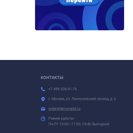
КОНТАКТЫ
+7 499 506-91-76
г. Москва, ул. Лианозовский проезд, д. 6
order@lemonadd.ru
Режим работы:
Пн-Пт 10:00—17:00; Сб-Вс Выходной