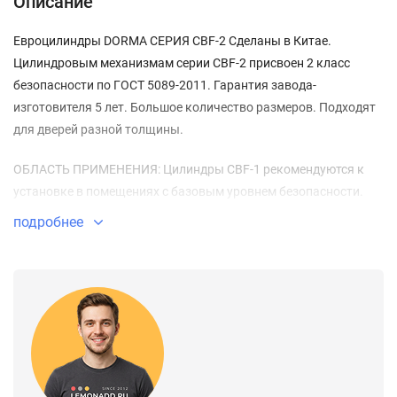
Описание
Евроцилиндры DORMA СЕРИЯ CBF-2 Сделаны в Китае.
Цилиндровым механизмам серии CBF-2 присвоен 2 класс
безопасности по ГОСТ 5089-2011. Гарантия завода-
изготовителя 5 лет. Большое количество размеров. Подходят
для дверей разной толщины.
ОБЛАСТЬ ПРИМЕНЕНИЯ: Цилиндры CBF-1 рекомендуются к
установке в помещениях с базовым уровнем безопасности.
подробнее
ТИП ЦИЛИНДРА:
Ключ-вертушка
БЕЗОПАСНОСТЬ ЦИЛИНДРА:
Кодовая часть цилиндра состоит из 6 латунных пинов
Защита от высверливания: штифты из закалённой стали в