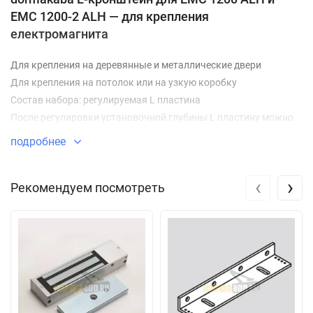
EMC 1200-2 ALH — для крепления
електромагнита
Для крепления на деревянные и металлические двери
Для крепления на потолок или на узкую коробку
Состав набора: регулируемая L пластина
После регулировки установочной глубины L пластину можно
обрезать
подробнее
Для установки на маятниковую дверь:
‹
›
Рекомендуем посмотреть
Тело магнита EMC крепится на раму при помощи
регулируемой L пластины
Ответная планка крепится на дверь
Как купить монтажный набор dormakaba L-кронштейн
для EMC 1200 ALH и EMC 1200-2 ALH
Купить набор монтажных пластин L-кронштейн для EMC 1200