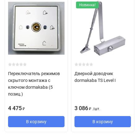
Новинка!
Переключатель режимов
Дверной доводчик
скрытого монтажа с
dormakaba TS Level I
ключом dormakaba (5
позиц.)
4 475
3 086
/
шт.
₽
₽
В корзину
В корзину