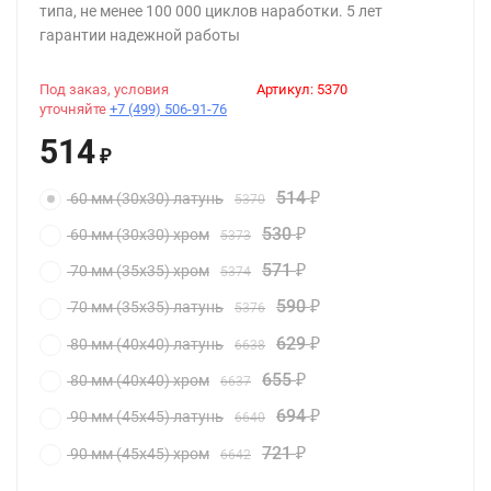
типа, не менее 100 000 циклов наработки. 5 лет
гарантии надежной работы
Под заказ, условия
Артикул:
5370
уточняйте
+7 (499) 506-91-76
514
₽
514
60 мм (30x30) латунь
5370
₽
530
60 мм (30x30) хром
5373
₽
571
70 мм (35x35) хром
5374
₽
590
70 мм (35x35) латунь
5376
₽
629
80 мм (40x40) латунь
6638
₽
655
80 мм (40x40) хром
6637
₽
694
90 мм (45х45) латунь
6640
₽
721
90 мм (45х45) хром
6642
₽