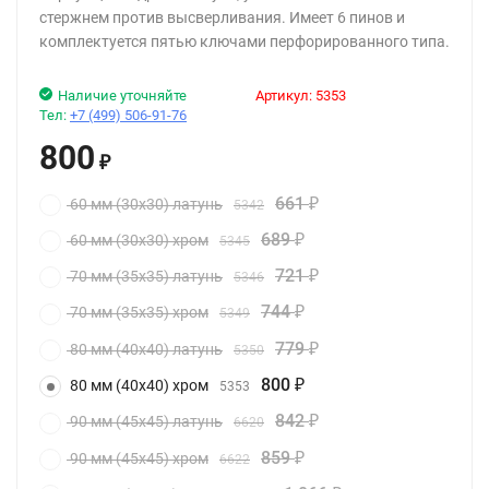
стержнем против высверливания. Имеет 6 пинов и
комплектуется пятью ключами перфорированного типа.
Наличие уточняйте
Артикул:
5353
Тел:
+7 (499) 506-91-76
800
₽
661
60 мм (30x30) латунь
5342
₽
689
60 мм (30x30) хром
5345
₽
721
70 мм (35x35) латунь
5346
₽
744
70 мм (35x35) хром
5349
₽
779
80 мм (40x40) латунь
5350
₽
800
80 мм (40x40) хром
5353
₽
842
90 мм (45x45) латунь
6620
₽
859
90 мм (45x45) хром
6622
₽