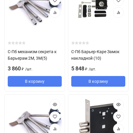
С-Пб механизм секрета к
С-Пб Барьер-Каре Замок
Барьерам 2М, 3М(5)
накладной (10)
3 860
5 848
/
шт.
/
шт.
₽
₽
В корзину
В корзину