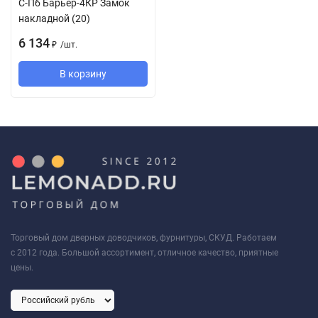
С-Пб Барьер-4КР Замок
накладной (20)
6 134
/
шт.
₽
В корзину
Торговый дом дверных доводчиков, фурнитуры, СКУД. Работаем
с 2012 года. Большой ассортимент, отличное качество, приятные
цены.