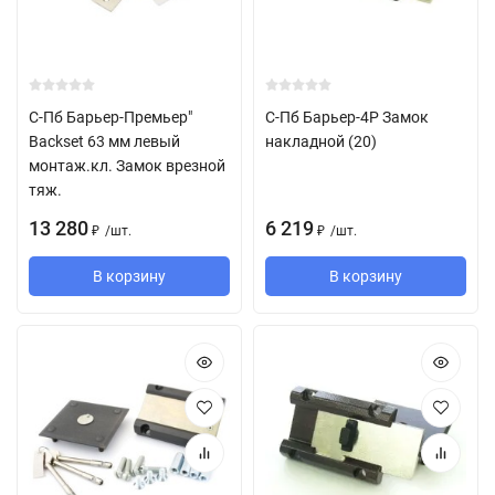
С-Пб Барьер-Премьер"
С-Пб Барьер-4Р Замок
Backset 63 мм левый
накладной (20)
монтаж.кл. Замок врезной
тяж.
13 280
6 219
/
шт.
/
шт.
₽
₽
В корзину
В корзину