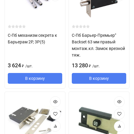
С-Пб механизм секрета к
С-Пб Барьер-Премьер"
Барьерам 2Р, 3Р(5)
Backset 63 мм правый
монтаж.кл. Замок врезной
тяж.
3 624
13 280
/
шт.
/
шт.
₽
₽
В корзину
В корзину