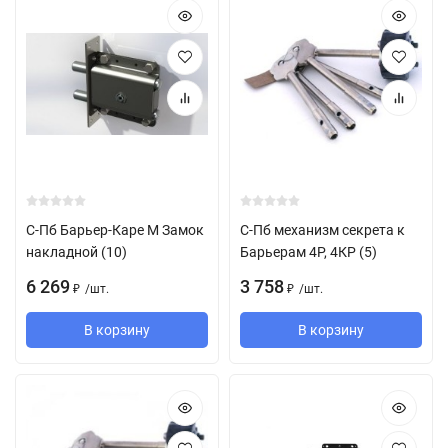
С-Пб Барьер-Каре М Замок
С-Пб механизм секрета к
накладной (10)
Барьерам 4Р, 4КР (5)
6 269
3 758
/
шт.
/
шт.
₽
₽
В корзину
В корзину