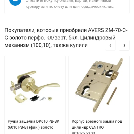
Оплатите покупку онлайн, картой, наличными
курьеру или по счету для для юридических лиц
Покупатели, которые приобрели AVERS ZM-70-C-
G золото перфо. кл/верт. 5кл. Цилиндровый
‹
›
механизм (100,10), также купили
Ручка защелка DK610 PB-BK
Корпус врезного замка под
(6010 PB-B) (фик.) золото
цилиндр CENTRO
B01025.50.03