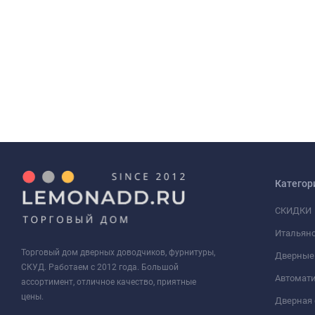
Категор
СКИДКИ
Итальянс
Торговый дом дверных доводчиков, фурнитуры,
Дверные
СКУД. Работаем с 2012 года. Большой
Автомати
ассортимент, отличное качество, приятные
цены.
Дверная 