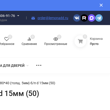
506-91-76
order@lemonadd.ru
родаж
0
0
0
0
Корзина
Пусто
Избранное
Сравнение
Просмотренные
А ДЛЯ ДВЕРЕЙ
0*40 (толщ. 5мм) б/п d 15мм (50)
d 15мм (50)