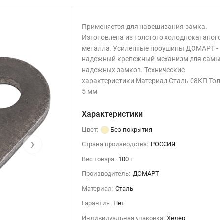
Применяется для навешивания замка.
Изготовлена из толстого холоднокатаног
металла. Усиленные проушины ДОМАРТ -
надежный крепежный механизм для сам
надежных замков. Технические
характеристики Материал Сталь 08КП То
5 мм
Характеристики
Цвет:
Без покрытия
›
Страна производства:
РОССИЯ
Вес товара:
100 г
Производитель:
ДОМАРТ
Материал:
Сталь
Гарантия:
Нет
Индивидуальная упаковка:
Хедер