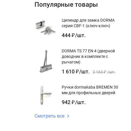
Популярные товары
Цилиндр для замка DORMA
серия CBF-1 (ключ-ключ)
444
/
шт.
₽
DORMA TS 77 EN 4 (дверной
доводчик в комплекте с
рычагом)
1 610
/
шт.
₽
2 163
/
шт.
₽
Ручки dormakaba BREMEN 30
мм для профильных дверей
942
/
шт.
₽
Смотреть все