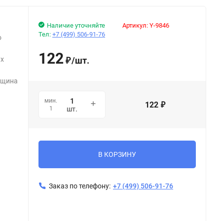
Наличие уточняйте
Артикул:
Y-9846
Тел:
+7 (499) 506-91-76
о
122
ых
/
шт.
₽
лщина
мин.
122
₽
1
шт.
В КОРЗИНУ
Заказ по телефону:
+7 (499) 506-91-76