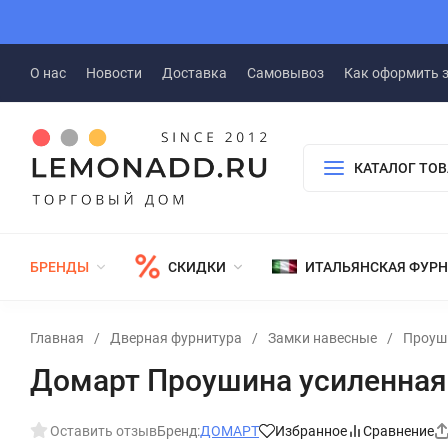
О нас
Новости
Доставка
Самовывоз
Как оформить 
КАТАЛОГ ТО
БРЕНДЫ
СКИДКИ
ИТАЛЬЯНСКАЯ ФУР
Главная
/
Дверная фурнитура
/
Замки навесные
/
Проуш
Домарт Проушина усиленная 
Оставить отзыв
Бренд:
ДОМАРТ
Избранное
Сравнение