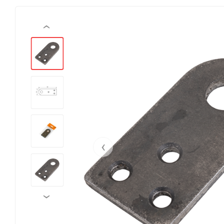
‹
‹
›