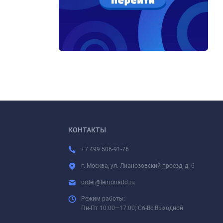
КОНТАКТЫ
+7 499 506-91-76
г. Москва, ул. Лианозовский проезд, д. 6
order@lemonadd.ru
Режим работы:
Пн-Пт 10:00—17:00; Сб-Вс Выходной