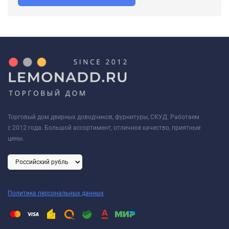
4 ввёртных анкера A12*60 мм.
Как купить дверные петли dormakaba серии 03-AL
Купить дверные петли dormakaba на нашем сайте очень легко
на раз два три:
Добавьте петли в корзину
Выберите способ доставки и оплаты
Торговый дом дверных доводчиков, фурнитуры, СКУД. Работаем
Ожидайте звонка менеджера для подтверждения заказа
с 2012 года. Большой ассортимент, отличное качество, приятные
цены.
Для приобретения дверных петель dormakaba как
юридическое лицо, пришлите запрос и реквизиты на нашу
электронную почту
info@lemonadd.ru
Цены на сайте указаны розничные и включают НДС. Для
Политика персональных данных
получения информации по оптовым цен и минимальной
оптовой партии на петли dormakaba по телефону
+74995069176
, наши менеджеры с удовольствием ответят на