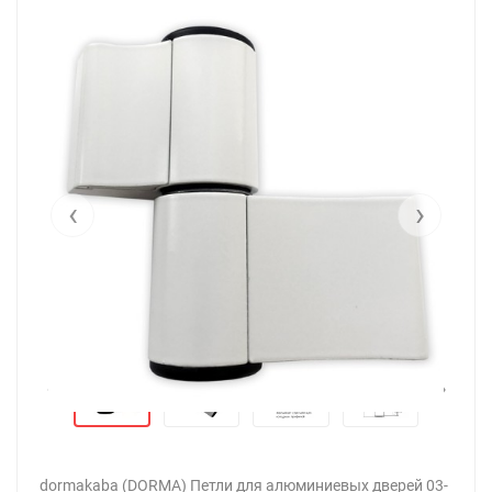
‹
›
‹
›
dormakaba (DORMA) Петли для алюминиевых дверей 03-