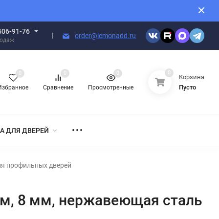
506-91-76
order@lemonadd.ru
родаж
0
0
0
0
Корзина
Пусто
Избранное
Сравнение
Просмотренные
А ДЛЯ ДВЕРЕЙ
ля профильных дверей
мм, 8 мм, нержавеющая сталь