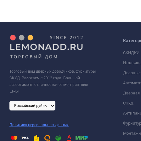
Категор
СКИДКИ
Итальянс
Торговый дом дверных доводчиков, фурнитуры,
Дверные
СКУД. Работаем с 2012 года. Большой
Автомати
ассортимент, отличное качество, приятные
цены.
Дверная 
СКУД
Антипан
Фурнитур
Политика персональных данных
Монтажна