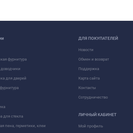
ии
ДЛЯ ПОКУПАТЕЛЕЙ
Новости
кая фурнитура
Обмен и возврат
 доводчики
Поддержка
ка для дверей
Карта сайта
фурнитура
Контакты
Сотрудничество
ика
ЛИЧНЫЙ КАБИНЕТ
а для стекла
я пена, герметики, клеи
Мой профиль