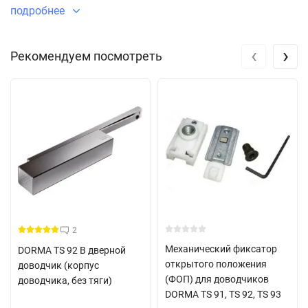
подробнее
‹
›
Рекомендуем посмотреть
2.на полотно двери с противоположной стороны петлям.
2
Механический фиксатор
DORMA TS 92 B дверной
открытого положения
доводчик (корпус
(ФОП) для доводчиков
доводчика, без тяги)
DORMA TS 91, TS 92, TS 93