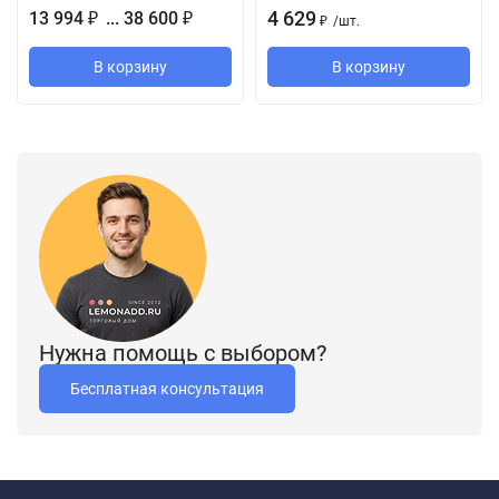
4 629
13 994
... 38 600
₽
₽
/
шт.
₽
DORMA TS 92
имеет регулируемое усилие EN 1-4, подходит для
В корзину
В корзину
левых и правых дверей шириной от 600 до 1100 мм и весом до
80 кг. В комплекте с доводчиком имеется монтажная пластина
с универсальным набором отверстий, что позволяет без
проблем устанавливать доводчик TS 92 на деревянные,
стальные и профильные двери. Доводчик DORMA TS 92 — это
единственный доводчик верхнего расположения, который
можно устанавливать на цельностеклянную дверь без
сверления стекла используя специальную монтажную
пластину для стекла (подходит только модификация TS 92 B).
Нужна помощь с выбором?
Будьте внимательны! Скользящий канал для довдчика TS 92
Бесплатная консультация
не входит в комплект доводчика, его необходимо
заказывать отдельно.
ТЕХНИЧЕСКИЕ ДАННЫЕ