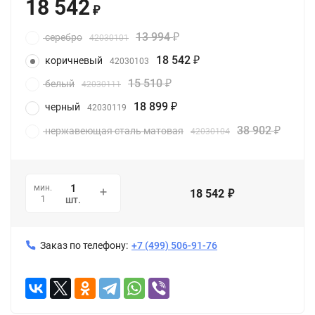
18 542
₽
13 994
серебро
42030101
₽
18 542
коричневый
42030103
₽
15 510
белый
42030111
₽
18 899
черный
42030119
₽
38 902
нержавеющая сталь матовая
42030104
₽
мин.
18 542
₽
1
шт.
Заказ по телефону:
+7 (499) 506-91-76