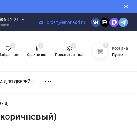
506-91-76
order@lemonadd.ru
родаж
0
0
0
0
Корзина
Пусто
Избранное
Сравнение
Просмотренные
А ДЛЯ ДВЕРЕЙ
вый)
 (коричневый)