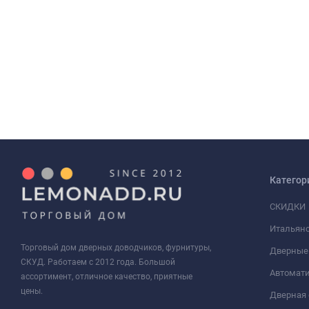
Категор
СКИДКИ
Итальянс
Торговый дом дверных доводчиков, фурнитуры,
Дверные
СКУД. Работаем с 2012 года. Большой
Автомати
ассортимент, отличное качество, приятные
цены.
Дверная 