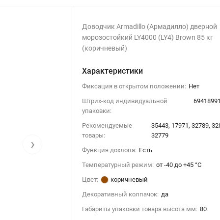
Доводчик Armadillo (Армадилло) дверной
морозостойкий LY4000 (LY4) Brown 85 кг
(коричневый)
Характеристики
Фиксация в открытом положении:
Нет
Штрих-код индивидуальной
6941899
упаковки:
Рекомендуемые
35443, 17971, 32789, 32
товары:
32779
›
Функция дохлопа:
Есть
Температурный режим:
от -40 до +45 °С
Цвет:
коричневый
Декоративный колпачок:
да
Габариты упаковки товара высота мм:
80