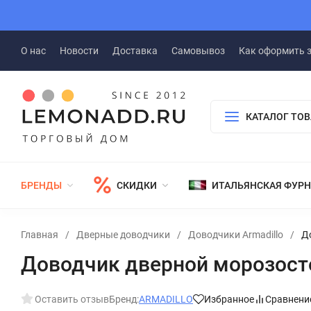
О нас
Новости
Доставка
Самовывоз
Как оформить 
КАТАЛОГ ТО
БРЕНДЫ
СКИДКИ
ИТАЛЬЯНСКАЯ ФУР
Главная
/
Дверные доводчики
/
Доводчики Armadillo
/
Д
Доводчик дверной морозостой
Оставить отзыв
Бренд:
ARMADILLO
Избранное
Сравнени