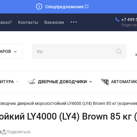
Спецпредложения
💥
+7 499 
заказ?
Контакты
Вакансии
Отдел п
ВАРОВ
НИТУРА
ДВЕРНЫЕ ДОВОДЧИКИ
АВТОМАТИК
оводчик дверной морозостойкий LY4000 (LY4) Brown 85 кг (коричне
кий LY4000 (LY4) Brown 85 кг
е
Поделиться