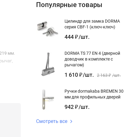
Популярные товары
Цилиндр для замка DORMA
серия CBF-1 (ключ-ключ)
444
/
шт.
₽
219 мм.
DORMA TS 77 EN 4 (дверной
доводчик в комплекте с
рычаг,
рычагом)
1 610
/
шт.
₽
2 163
/
шт.
₽
Ручки dormakaba BREMEN 30
мм для профильных дверей
942
/
шт.
₽
Смотреть все