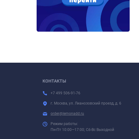
КОНТАКТЫ
+7 499 506-91-76
г. Москва, ул. Лианозовский проезд, д. 6
order@lemonadd.ru
Режим работы:
Пн-Пт 10:00—17:00; Сб-Вс Выходной