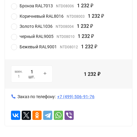
1 232
Бронза RAL7013
NTD08006
₽
1 232
Коричневый RAL8016
NTD08003
₽
1 232
Золото RAL1036
NTD08004
₽
1 232
черный RAL9005
NTD08010
₽
1 232
Бежевый RAL9001
NTD08012
₽
мин.
1 232
₽
1
шт.
Заказ по телефону:
+7 (499) 506-91-76