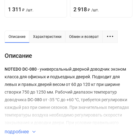
1 311
2 918
/
шт.
/
шт.
₽
₽
Описание
Характеристики
Обмен и возврат
Описание
NOTEDO DC-080
- универсальный дверной доводчик эконом
класса для офисных и подъездных дверей. Подходит для
левых и правых дверей весом от 60 до 120 кг при ширине
створки 750 до 1250 мм. Рабочий диапазон температур
доводчика
DC-080
от -35 °С до +60 °С, требуется регулировки
каждый раз при смене сезонов. При значительных перепадах
температуры воздуха необходимо регулировать скорости
закрывания и доводки двери. При условии правильного
монтажа и соблюдении правил эксплуатации срок службы
подробнее