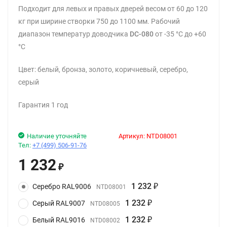
Подходит для левых и правых дверей весом от 60 до 120
кг при ширине створки 750 до 1100 мм. Рабочий
диапазон температур доводчика
DC-080
от -35 °С до +60
°С
Цвет: белый, бронза, золото, коричневый, серебро,
серый
Гарантия 1 год
Наличие уточняйте
Артикул:
NTD08001
Тел:
+7 (499) 506-91-76
1 232
₽
1 232
Серебро RAL9006
NTD08001
₽
1 232
Серый RAL9007
NTD08005
₽
1 232
Белый RAL9016
NTD08002
₽