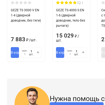
1
GEZE TS 3000 V EN
GEZE TS 4000 S EN
Ск
1-4 (дверной
1-6 (дверной
с 
доводчик, без тяги)
доводчик, тело без
до
рычага)
TS
15 029
/
₽
7 883
2
/
шт.
шт.
₽
мин.
мин.
В корзину
В корзину
В 
шт.
шт.
1
1
Нужна помощь с