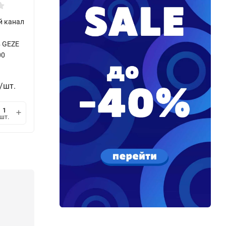
й канал
GEZE TS 3000 EN 3
GEZE TS 5000 EN 2-
(дверной доводчик,
6 (дверной
 GEZE
без тяги)
доводчик, без тяги)
00
27 819
/
₽
5 269
/
шт.
/
шт.
шт.
₽
мин.
мин.
В корзину
В корзину
шт.
шт.
шт.
1
1