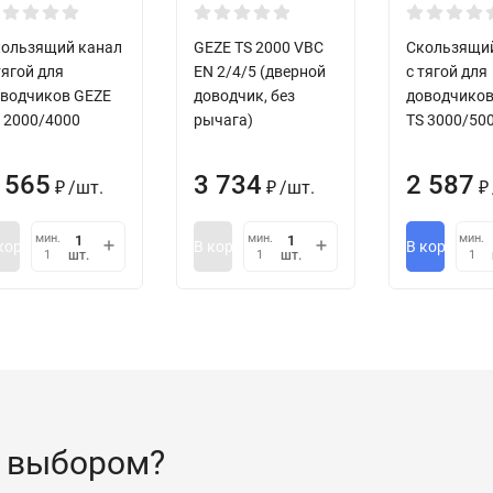
ользящий канал
GEZE TS 2000 VBC
Скользящи
тягой для
EN 2/4/5 (дверной
с тягой для
водчиков GEZE
доводчик, без
доводчиков
 2000/4000
рычага)
TS 3000/50
 565
3 734
2 587
/
шт.
/
шт.
₽
₽
₽
мин.
мин.
мин.
корзину
В корзину
В корзину
шт.
шт.
1
1
1
 выбором?