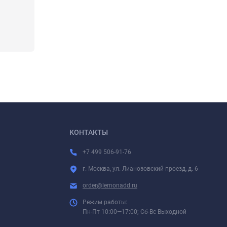
КОНТАКТЫ
+7 499 506-91-76
г. Москва, ул. Лианозовский проезд, д. 6
order@lemonadd.ru
Режим работы:
Пн-Пт 10:00—17:00; Сб-Вс Выходной