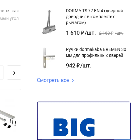
ается как
DORMA TS 77 EN 4 (дверной
доводчик в комплекте с
емый угол
рычагом)
1 610
/
шт.
₽
2 163
/
шт.
₽
Ручки dormakaba BREMEN 30
мм для профильных дверей
942
/
шт.
₽
›
Смотреть все