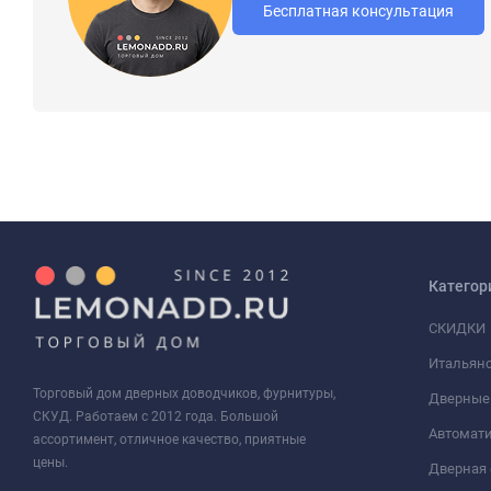
Бесплатная консультация
Категор
СКИДКИ
Итальянс
Торговый дом дверных доводчиков, фурнитуры,
Дверные
СКУД. Работаем с 2012 года. Большой
Автомати
ассортимент, отличное качество, приятные
цены.
Дверная 