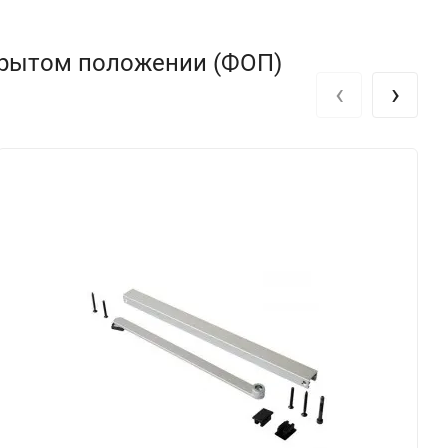
крытом положении (ФОП)
‹
›