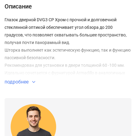
Описание
Глазок дверной DVG3 CP Хром с прочной и долговечной
стеклянной оптикой обеспечивает угол обзора до 200
градусов, что позволяет охватывать большее пространство,
получая почти панорамный вид.
Шторка выполняет как эстетическую функцию, так и функцию
пассивной безопасности.
Рекомендован для установки в двери толщиной 60 -100 мм.
Идеально сочетается с фурнитурой Armadillo в аналогичных
цветах.
подробнее